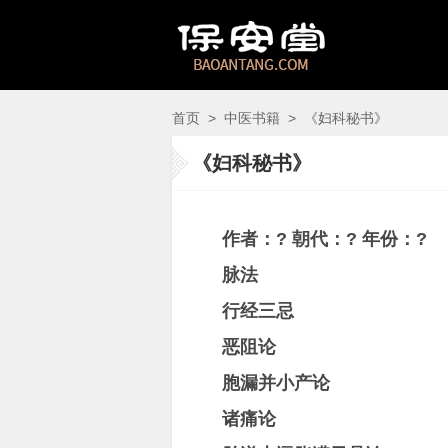
首页
>
中医书籍
>
《妇科秘书》
《妇科秘书》
作者：? 朝代：? 年份：?
脉法
行经三忌
恶阻论
胞漏并小产论
诸痛论