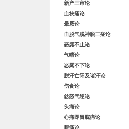
新产三审论
血块痛论
晕厥论
血脱气脱神脱三症论
恶露不止论
气喘论
恶露不下论
脱汗亡阳及诸汗论
伤食论
忿怒气逆论
头痛论
心痛即胃脘痛论
腹痛论