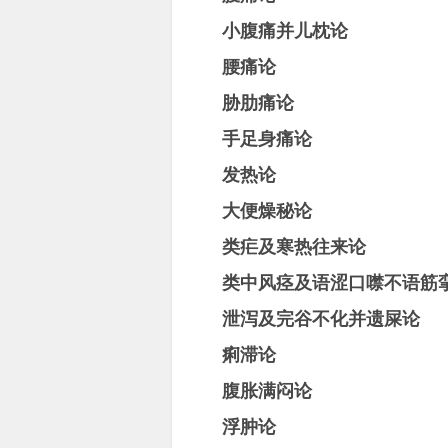
小腹痛并儿枕论
腰痛论
胁肋痛论
手足身痛论
发热论
大便燥秘论
类疟及寒热往来论
类中风痉及语涩口噤不语筋
泄泻及完谷不化并遗屎论
痢滞论
腹胀满闷论
浮肿论