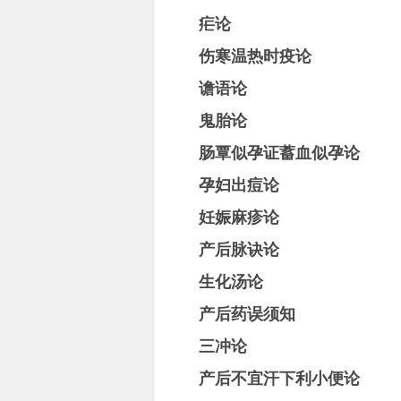
疟论
伤寒温热时疫论
谵语论
鬼胎论
肠覃似孕证蓄血似孕论
孕妇出痘论
妊娠麻疹论
产后脉诀论
生化汤论
产后药误须知
三冲论
产后不宜汗下利小便论