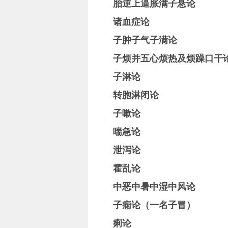
胎逆上逼胀满子悬论
诸血症论
子肿子气子满论
子烦并五心烦热及烦躁口干
子淋论
转胞淋闭论
子嗽论
喘急论
泄泻论
霍乱论
中恶中暑中湿中风论
子痫论（一名子冒）
痢论