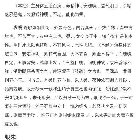
《本经》主身体五脏百病，养精神，安魂魄，益气明目，杀精
魅邪恶鬼，久服通神明，不老。能化为汞。
发明
丹砂体阳性阴，外显丹色，内含真汞，不热而寒，离中有
坎也。不苦而甘，火中有土也。婴儿 女交会于中，镇心安神是其本
性。用则水飞以免镇坠，不宜见火，恐性飞腾。《本经》治身体五
脏百病，安定神明，则精气自固。火不妄炎，则金木得平，而魂魄
自定。五脏皆安，精华上发，而气益目明。阳明神物，故应辟除不
祥，消散阴恶杀厉之气，仲淳缪子《经疏》之言也。同远志、龙骨
则养心气。同当归、丹参则养心血。以人参、茯神浓煎调入丹砂，
治离魂病。以丹砂末一钱和生鸡子黄三枚搅匀顿服，治妊娠胎动不
安∶胎死即出，未死即安。又以丹砂一两为末，取飞净三钱，于一时
顷分三次酒服，治子死腹中立出。慎勿经火，若经伏火及一切烹
炼，则毒等于砒 。惟养正丹则同铅汞硫黄 之，以汞善走而火毒不致
蕴发也。
银朱