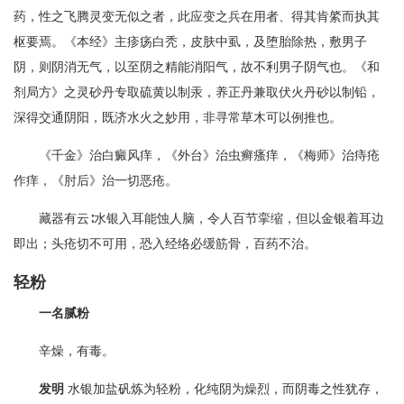
药，性之飞腾灵变无似之者，此应变之兵在用者、得其肯綮而执其
枢要焉。《本经》主疹疡白秃，皮肤中虱，及堕胎除热，敷男子
阴，则阴消无气，以至阴之精能消阳气，故不利男子阴气也。《和
剂局方》之灵砂丹专取硫黄以制汞，养正丹兼取伏火丹砂以制铅，
深得交通阴阳，既济水火之妙用，非寻常草木可以例推也。
《千金》治白癜风痒，《外台》治虫癣瘙痒，《梅师》治痔疮
作痒，《肘后》治一切恶疮。
藏器有云∶水银入耳能蚀人脑，令人百节挛缩，但以金银着耳边
即出；头疮切不可用，恐入经络必缓筋骨，百药不治。
轻粉
一名腻粉
辛燥，有毒。
发明
水银加盐矾炼为轻粉，化纯阴为燥烈，而阴毒之性犹存，