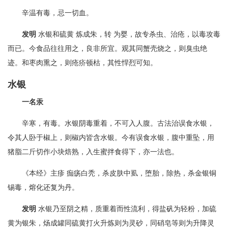
辛温有毒，忌一切血。
发明
水银和硫黄 炼成朱，转 为婴，故专杀虫、治疮，以毒攻毒
而已。今食品往往用之，良非所宜。观其同蟹壳烧之，则臭虫绝
迹。和枣肉熏之，则疮疥顿枯，其性悍烈可知。
水银
一名汞
辛寒，有毒。水银阴毒重着，不可入人腹。古法治误食水银，
令其人卧于椒上，则椒内皆含水银。今有误食水银，腹中重坠，用
猪脂二斤切作小块焙熟，入生蜜拌食得下，亦一法也。
《本经》主疹 痂疡白秃，杀皮肤中虱，堕胎，除热，杀金银铜
锡毒，熔化还复为丹。
发明
水银乃至阴之精，质重着而性流利，得盐矾为轻粉，加硫
黄为银朱，炀成罐同硫黄打火升炼则为灵砂，同硝皂等则为升降灵