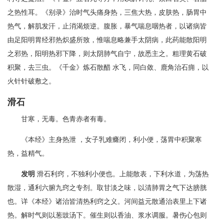
之热性耳。《别录》治时气头痛身热，三焦大热，皮肤热，肠胃中
热气，解肌发汗，止消渴烦逆。腹胀，暴气喘息咽热者，以诸病皆
由足阳明胃经邪热炽盛所致，惟喘息略兼手太阴病，此药能散阳明
之邪热，阳明热邪下降，则太阴肺气自宁，故悉主之。粗理黄石破
积聚，去三虫。《千金》炼石散醋 水飞，同白敛、鹿角治石痈，以
火针针破敷之。
滑石
甘寒，无毒。色青赤者有毒。
《本经》主身热泄 ，女子乳难癃闭，利小便，荡胃中积聚寒
热，益精气。
发明
滑石利窍，不独利小便也。上能散表，下利水道，为荡热
散湿，通利六腑九窍之专剂。取甘淡之味，以清肺胃之气下达膀胱
也。详《本经》诸治皆清热利窍之义。河间益元散通治表里上下诸
热。解时气则以葱豉汤下。催生则以香油、浆水调服。暑伤心包则