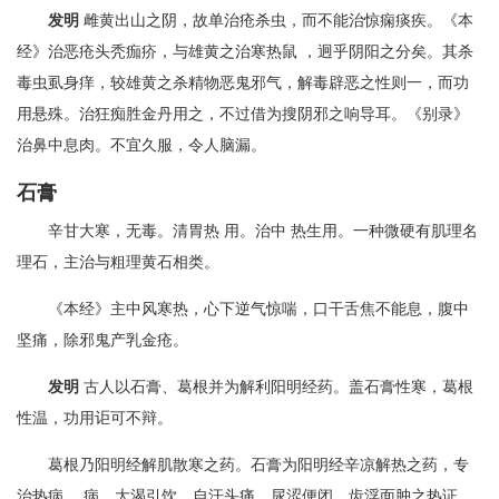
发明
雌黄出山之阴，故单治疮杀虫，而不能治惊痫痰疾。《本
经》治恶疮头秃痂疥，与雄黄之治寒热鼠 ，迥乎阴阳之分矣。其杀
毒虫虱身痒，较雄黄之杀精物恶鬼邪气，解毒辟恶之性则一，而功
用悬殊。治狂痴胜金丹用之，不过借为搜阴邪之响导耳。《别录》
治鼻中息肉。不宜久服，令人脑漏。
石膏
辛甘大寒，无毒。清胃热 用。治中 热生用。一种微硬有肌理名
理石，主治与粗理黄石相类。
《本经》主中风寒热，心下逆气惊喘，口干舌焦不能息，腹中
坚痛，除邪鬼产乳金疮。
发明
古人以石膏、葛根并为解利阳明经药。盖石膏性寒，葛根
性温，功用讵可不辩。
葛根乃阳明经解肌散寒之药。石膏为阳明经辛凉解热之药，专
治热病， 病，大渴引饮，自汗头痛，尿涩便闭，齿浮面肿之热证，