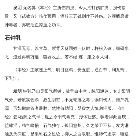
发明
无名异《本经》主折伤内损。今人治打伤肿痛，损伤接
骨，又《试效方》临仗预用，酒服三五钱则仗不甚伤。苏颂醋磨敷
肿毒者，亦取活血凉血之功耳。
石钟乳
甘温无毒。以甘草、紫背天葵同煮一伏时，杵粉入钵，细研水
飞，澄过再研万遍，磁器收之。若不经 炼，服之令人淋。
《本经》主咳逆上气，明目益精，安五脏，通百节，利九窍，
下乳汁。
发明
钟乳乃山灵阳气所钟，故莹白中空，纯阳通达，专走阳明
气分。若质实色谕，必生阴壑，不无蛇虺之毒，误饵伤人。惟产乳
源，形如鹅鸽管者最胜。然性偏助阳，阴虚之人慎勿轻服。《内
经》云∶石药之气悍，服之令阳气暴充，形体壮盛。昧者得此自庆，
益肆淫，精气暗损，石气独存，孤阳愈炽，久之荣卫不从，发为淋
浊及为痈疽，是果乳石之过欤，抑人之自取耶。惟肺气虚寒，咳逆