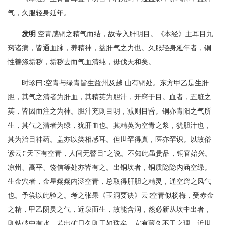
气，久服轻身延年。
发明
空青感铜之精气而结，故专入肝明目。《本经》主耳目九
窍诸病，皆通血脉，养精神，益肝气之力也。久服轻身延年者，铜
性善涤垢秽，垢秽去而气血清纯，毋伐天和矣。
时珍曰∶空青与绿青皆生益州及越 山有铜处。东方甲乙是生肝
胆，其气之清者为肝血，其精英为胆汁，开窍于目。血者，五脏之
英，皆因而注之为神。胆汁充则目明，减则目昏。铜亦青阳之气所
生，其气之清者为绿，犹肝血也。其精英为空青之浆，犹胆汁也，
其为治目神药。盖亦以类相感耳。但世罕得真，医亦罕识。以故俗
谚云∶“天下有空青，人间无瞽目”之说。不知此虽贵品，铜官始兴。
凉州、高平、饶信等处亦皆有之。出铜坎者，铜质隐隐内涵空绿。
生金穴者，金星粲粲内涵空青，总取得肝胆之精灵，通空窍之风气
也。予尝以此验之。考之张果《玉洞要诀》云∶空青似杨梅，受赤金
之精，甲乙阴灵之气，近泉而生，故能含润，然必新从坎中出者，
则钻破中有水，若出矿日久则干如珠矣，安有藏久不干之理。近世