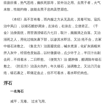
疽疡疥瘙，热气恶疮，癞疾死肌等，皆外治之用。去黑子者，火气
未散，性能灼物，故能去黑子息肉及堕眉也。
《本经》虽不言有毒，而内服之方从无及此，其毒可知。寇氏
治中风口 ，以锻石醋炒调涂，左涂右，右涂左，立便牵正。《千
金》治身面疣，用苦酒浸锻石六七日，取汁，频频滴之自落。又治
溺死之人，用化过细灰裹下部，以渗其水即活。又治 疮不合，古冢
中锻石浓敷之。《集玄方》治面靥疣痣，碱水煮滚，化矿灰插糯米
拌入灰中，经宿色变如晶，以针微拨动，点少许于上，半日汁出剔
去药，不得着水，二日即愈。《便简方》治 腮肿痛，醋调陈年锻石
敷之。《肘后方》治汤火伤灼，年久锻石，油调敷之。又治刀刃金
疮，锻石裹之，即痛定血止，但不可着水，着水即烂肉也。
浮石
一名海石
咸平，无毒。 过水飞用。