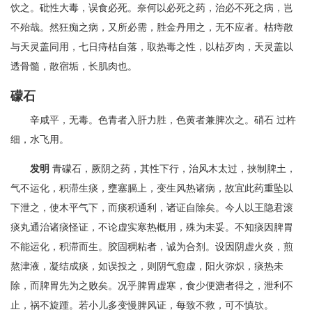
饮之。砒性大毒，误食必死。奈何以必死之药，治必不死之病，岂
不殆哉。然狂痴之病，又所必需，胜金丹用之，无不应者。枯痔散
与天灵盖同用，七日痔枯自落，取热毒之性，以枯歹肉，天灵盖以
透骨髓，散宿垢，长肌肉也。
礞石
辛咸平，无毒。色青者入肝力胜，色黄者兼脾次之。硝石 过杵
细，水飞用。
发明
青礞石，厥阴之药，其性下行，治风木太过，挟制脾土，
气不运化，积滞生痰，壅塞膈上，变生风热诸病，故宜此药重坠以
下泄之，使木平气下，而痰积通利，诸证自除矣。今人以王隐君滚
痰丸通治诸痰怪证，不论虚实寒热概用，殊为未妥。不知痰因脾胃
不能运化，积滞而生。胶固稠粘者，诚为合剂。设因阴虚火炎，煎
熬津液，凝结成痰，如误投之，则阴气愈虚，阳火弥炽，痰热未
除，而脾胃先为之败矣。况乎脾胃虚寒，食少便溏者得之，泄利不
止，祸不旋踵。若小儿多变慢脾风证，每致不救，可不慎欤。