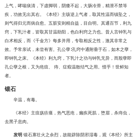
上气，哮喘痰清，下虚脚弱，阴痿不起，大肠冷滑，精泄不禁等
疾，功效无出其右。《本经》主咳逆上气者，取其性温而镇坠之，
则气得归元而病自愈。五脏安则精自益，目自明。其通百节，利九
窍，下乳汁者，皆取其甘温助阳，色白利窍之力也。昔人言钟乳与
白术相反，而《千金方》每多并用，专取相反之性，激其非常之
效。予常亲试，未尝有害。孔公孽∶孔窍中通附垂于石，如木之孽，
即钟乳之床。《本经》利九窍，下乳汁之功与钟乳无异，而殷孽即
孔公孽之根，又为疮疽、 痔、症瘕温散结气之用。惜乎！世鲜知
者。
锻石
辛温，有毒。
《本经》主疽疡疥瘙，热气恶疮，癞疾死肌，堕眉，杀痔虫，
去黑子息肉。
发明
锻石禀壮火之余烈，故能辟除阴邪湿毒，观《本经》所主