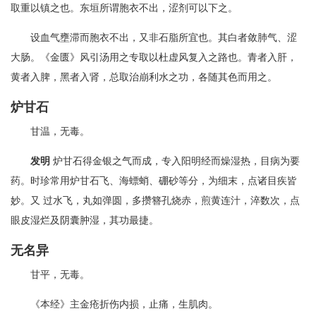
取重以镇之也。东垣所谓胞衣不出，涩剂可以下之。
设血气壅滞而胞衣不出，又非石脂所宜也。其白者敛肺气、涩
大肠。《金匮》风引汤用之专取以杜虚风复入之路也。青者入肝，
黄者入脾，黑者入肾，总取治崩利水之功，各随其色而用之。
炉甘石
甘温，无毒。
发明
炉甘石得金银之气而成，专入阳明经而燥湿热，目病为要
药。时珍常用炉甘石飞、海螵蛸、硼砂等分，为细末，点诸目疾皆
妙。又 过水飞，丸如弹圆，多攒簪孔烧赤，煎黄连汁，淬数次，点
眼皮湿烂及阴囊肿湿，其功最捷。
无名异
甘平，无毒。
《本经》主金疮折伤内损，止痛，生肌肉。