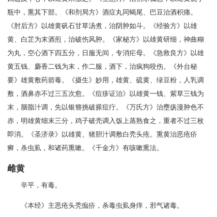
瓶中，熏其下部。《和剂局方》酒症丸同蝎尾、巴豆治酒积痛。
《肘后方》以雄黄矾石甘草汤煮，治阴肿如斗。《经验方》以雄
黄、白芷为末酒煎，治破伤风肿。《家秘方》以雄黄研细，神曲糊
为丸，空心酒下四五分，日服无间，专消疟母。《急救良方》以雄
黄五钱、麝香二钱为末，作二服，酒下，治疯狗咬伤。《外台秘
要》雄黄敷药箭毒。《摄生》妙用，雄黄、硫黄、绿豆粉，人乳调
敷，酒鼻赤不过三五次愈。《痘疹证治》以雄黄一钱、紫草三钱为
末，胭脂汁调，先以银簪挑破搽痘疔。《万氏方》治壅疡漫肿色不
赤，明雄黄细末三分，鸡子破壳调入饭上蒸熟食之，重者不过三枚
即消。《圣济录》以雄黄、猪胆汁调敷白秃头疮。熏黄治恶疮疥
癣，杀虫虱，和诸药熏嗽。《千金方》有咳嗽熏法。
雌黄
辛平，有毒。
《本经》主恶疮头秃痂疥，杀毒虫虱身痒，邪气诸毒。