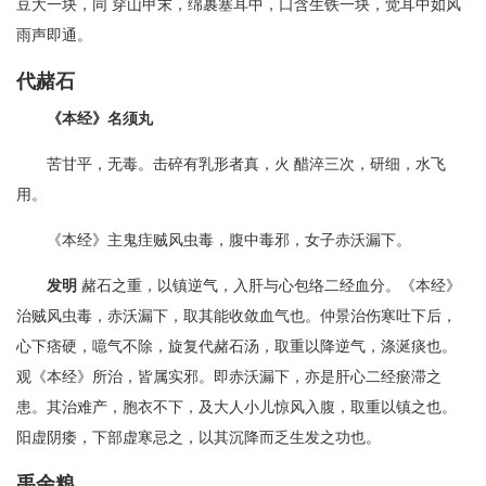
豆大一块，同 穿山甲末，绵裹塞耳中，口含生铁一块，觉耳中如风
雨声即通。
代赭石
《本经》名须丸
苦甘平，无毒。击碎有乳形者真，火 醋淬三次，研细，水飞
用。
《本经》主鬼疰贼风虫毒，腹中毒邪，女子赤沃漏下。
发明
赭石之重，以镇逆气，入肝与心包络二经血分。《本经》
治贼风虫毒，赤沃漏下，取其能收敛血气也。仲景治伤寒吐下后，
心下痞硬，噫气不除，旋复代赭石汤，取重以降逆气，涤涎痰也。
观《本经》所治，皆属实邪。即赤沃漏下，亦是肝心二经瘀滞之
患。其治难产，胞衣不下，及大人小儿惊风入腹，取重以镇之也。
阳虚阴痿，下部虚寒忌之，以其沉降而乏生发之功也。
禹余粮