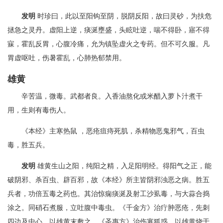
发明
时珍曰，此以至阳钩至阴，脱阴反阳，故曰灵砂，为扶危
拯急之灵丹。虚阳上逆，痰涎壅盛，头眩吐逆，喘不得卧，寤不得
寐，霍乱反胃，心腹冷痛，允为镇坠虚火之专药。但不可久服。凡
胃虚呕吐，伤暑霍乱，心肺热郁禁用。
雄黄
辛苦温，微毒。武都者良。入香油熬化或米醋入萝卜汁煮干
用，生则有毒伤人。
《本经》主寒热鼠 ，恶疮疽痔死肌，杀精物恶鬼邪气，百虫
毒，胜五兵。
发明
雄黄生山之阳，纯阳之精，入足阳明经。得阳气之正，能
破阴邪、杀百虫、辟百邪，故《本经》所主皆阴邪浊恶之病。胜五
兵者，功倍五毒之药也。其治惊痫痰涎及射工沙虱毒，与大蒜合捣
涂之。同硝石煮服，立吐腹中毒虫。《千金方》治疔肿恶疮，先刺
四边及中心，以雄黄末敷之。《圣惠方》治伤寒狐惑，以雄黄烧于