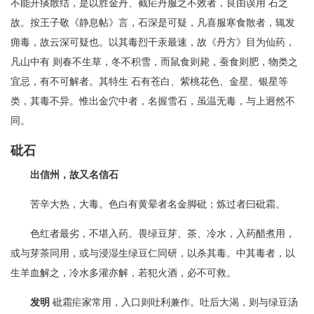
不能开痰散结，是以胜金丹、截疟丹服之不效者，良由误用 石之
故。按王子敬《静息帖》言，石深是可疑，凡喜服寒食散者，辄发
痈毒，故云深可疑也。以其毒烈干汞最速，故《丹方》目为仙药，
凡山中有 则春不生草，冬不积雪，而鼠食则毙，蚕食则肥，物类之
宜忌，有不可解者。其特生 石有苍白、紫桃花色、金星、银星等
类，其毒不异。惟出金穴中者，名握雪石，虽温无毒，与上迥然不
同。
砒石
出信州，故又名信石
苦辛大热，大毒。色白有黄晕者名金脚砒；炼过者曰砒霜。
色红者最劣，不堪入药。畏绿豆芽、茶、冷水，入药醋煮用，
或与芽茶同用，或与浸湿生绿豆仁同研，以杀其毒。中其毒者，以
生羊血解之，冷水多灌亦解，若犯火酒，必不可救。
发明
砒霜疟家常用，入口则吐利兼作。吐后大渴，则与绿豆汤