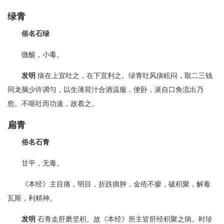
绿青
俗名石绿
微酸，小毒。
发明
痰在上宜吐之，在下宜利之。绿青吐风痰眩闷，取二三钱
同龙脑少许调匀，以生薄荷汁合酒温服，便卧，涎自口角流出乃
愈。不呕吐而功速，故着之。
扁青
俗名石青
甘平，无毒。
《本经》主目痛，明目，折跌痈肿，金疮不瘳，破积聚，解毒
瓦斯，利精神。
发明
石青走肝磨坚积。故《本经》所主皆肝经积聚之病。时珍