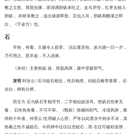
敷之立愈。胃脘虫痛，茶清调胆矾末吐之。走马牙疳，红枣去核入
胆矾， 赤研末敷之，追出痰涎即愈。百虫入耳，胆矾和醋灌之即
出，《千金方》也。
石
辛热，有毒。久服令人筋挛。 法以黄泥包，炭火烧一日一夕，
乃可用之。恶羊血，不入汤液。
《本经》主寒热鼠 蚀，死肌风痹，腹中坚癖邪气。
发明
时珍云∶ 石与砒石相近，性亦相类。但砒石略带黄晕， 石
全白，稍有分辨。
而古方 石与矾石常相浑书，二字相似故误耳。然矾石性寒无
毒， 石性热有毒，不可不审。《甄权》除膈间积气、冷湿风痹，瘙
痒积十年者。仲景云∶生用破人心肝。严冬以此置水中则水不冰，其
热毒之性不减砒石。今药肆中往往以充砒石，而 石仅可破积攻痹，