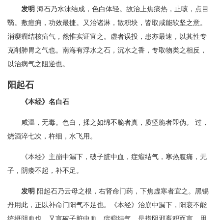
发明
海石乃水沫结成，色白体轻。故治上焦痰热，止咳，点目
翳。敷痘痈，功效最捷。又治诸淋，散积块，皆取咸能软坚之意。
消瘿瘤结核疝气，然惟实证宜之。虚者误投，患亦最速，以其性专
克削肺胃之气也。南海有浮水之石，沉水之香，专取物类之相反，
以治病气之阻逆也。
阳起石
《本经》名白石
咸温，无毒。色白，揉之如绵不脆者真，质坚脆者即伪。 过，
烧酒淬七次，杵细，水飞用。
《本经》主崩中漏下，破子脏中血，症瘕结气，寒热腹痛，无
子，阴痿不起，补不足。
发明
阳起石乃云母之根，右肾命门药，下焦虚寒者宜之。黑锡
丹用此，正以补命门阳气不足也。《本经》治崩中漏下，阳衰不能
统摄阴血也。又言破子脏中血，症瘕结气。是指阴邪畜积而言。用