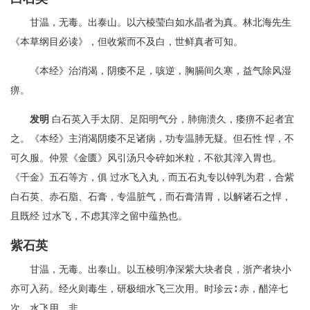
甘温，无毒。出泰山。以六棱莹白如水晶者为真。林北海先生
《本草纲目必读》，但收紫而不及白，世鲜真者可知。
《本经》治消渴，阴痿不足，咳逆，胸膈间久寒，益气除风湿
痹。
发明
白石英入手太阴、足阳明气分，肺痈溃久，痿痹不起者宜
之。《本经》主消渴阴痿不足诸病，功专温肺无疑。但石性 悍，不
可久服。仲景《金匮》风引汤只令碎如米粒，不欲其滓入胃也。
《千金》五石等方，俱 过水飞入丸，而五石丸专以钟乳为君，合紫
白石英、赤石脂、石膏，专温脏气，而石膏清胃，以解诸石之悍，
且既经 过水飞，不虑其滓之留中蕴热也。
紫石英
甘温，无毒。出泰山。以五棱明净深紫大块者良，浙产者块小
亦可入药。经火则毒生，研极细水飞三次用。时珍云∶ 赤，醋淬七
次，水飞用，非。