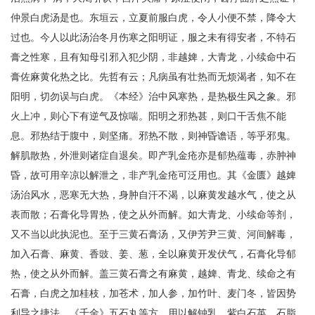
仲景白虎汤是也。东垣云，立夏前服白虎，令人小便不禁，降令大
过也。今人以此汤治冬月伤寒之阳明证，服之未有得安者，不特石
膏之性寒，且有知母引邪入犯少阴，非越婢，大青龙，小续命中石
膏佐麻黄化热之比。先哲有云；凡病虽有壮热而无烦渴者，知不在
阳明，切勿误与白虎。《本经》治中风寒热，是热极生风之象。邪
火上冲，则心下有逆气及惊喘。阳明之邪热甚，则口干舌焦不能
息。邪热结于腹中，则坚痛。邪热不散，则神昏谵语，等乎邪鬼。
解肌散热，外泄则诸症自退矣。即产乳金疮亦是郁热蕴毒，赤肿神
昏，故可用辛凉以解泄之，非产乳金疮可泛用也。其《金匮》越婢
汤治风水，恶寒无大热，身肿自汗不渴，以麻黄发越水气，使之从
表而散；石膏化导胃热，使之从外而解。如大青龙、小续命等剂，
又不当以此执泥也。至于三黄石膏汤，又伊芳尹三黄、河间解毒，
加入石膏、麻黄、香豉、姜、葱，全以麻黄开发伏气，石膏化导郁
热，使之从外而解。盖三黄石膏之有麻黄，越婢、青龙、续命之有
石膏，白虎之加桂枝，加苍术，加人参，加竹叶、麦门冬，皆因势
利导之捷法。《千金》五石丸等方，用以解钟乳、紫白石英、石脂