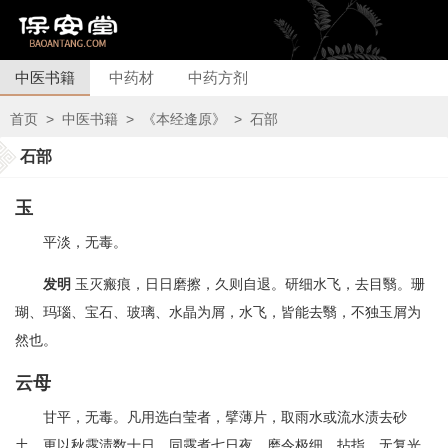
中医书籍
中药材
中药方剂
首页
>
中医书籍
>
《本经逢原》
>
石部
石部
玉
平淡，无毒。
发明
玉灭瘢痕，日日磨擦，久则自退。研细水飞，去目翳。珊
瑚、玛瑙、宝石、玻璃、水晶为屑，水飞，皆能去翳，不独玉屑为
然也。
云母
甘平，无毒。凡用选白莹者，擘薄片，取雨水或流水渍去砂
土，更以秋露渍数十日，同露煮七日夜，磨令极细，拈指，无复光