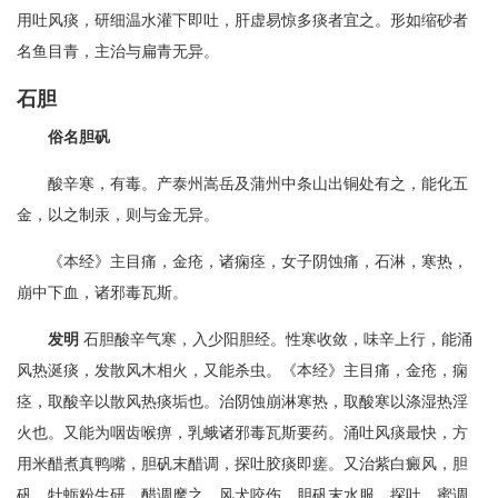
用吐风痰，研细温水灌下即吐，肝虚易惊多痰者宜之。形如缩砂者
名鱼目青，主治与扁青无异。
石胆
俗名胆矾
酸辛寒，有毒。产泰州嵩岳及蒲州中条山出铜处有之，能化五
金，以之制汞，则与金无异。
《本经》主目痛，金疮，诸痫痉，女子阴蚀痛，石淋，寒热，
崩中下血，诸邪毒瓦斯。
发明
石胆酸辛气寒，入少阳胆经。性寒收敛，味辛上行，能涌
风热涎痰，发散风木相火，又能杀虫。《本经》主目痛，金疮，痫
痉，取酸辛以散风热痰垢也。治阴蚀崩淋寒热，取酸寒以涤湿热淫
火也。又能为咽齿喉痹，乳蛾诸邪毒瓦斯要药。涌吐风痰最快，方
用米醋煮真鸭嘴，胆矾末醋调，探吐胶痰即瘥。又治紫白癜风，胆
矾、牡蛎粉生研，醋调摩之。风犬咬伤，胆矾末水服，探吐，蜜调