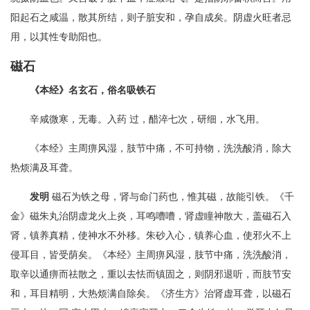
阳起石之咸温，散其所结，则子脏安和，孕自成矣。阴虚火旺者忌
用，以其性专助阳也。
磁石
《本经》名玄石，俗名吸铁石
辛咸微寒，无毒。入药 过，醋淬七次，研细，水飞用。
《本经》主周痹风湿，肢节中痛，不可持物，洗洗酸消，除大
热烦满及耳聋。
发明
磁石为铁之母，肾与命门药也，惟其磁，故能引铁。《千
金》磁朱丸治阴虚龙火上炎，耳鸣嘈嘈，肾虚瞳神散大，盖磁石入
肾，镇养真精，使神水不外移。朱砂入心，镇养心血，使邪火不上
侵耳目，皆受荫矣。《本经》主周痹风湿，肢节中痛，洗洗酸消，
取辛以通痹而祛散之，重以去怯而镇固之，则阴邪退听，而肢节安
和，耳目精明，大热烦满自除矣。《济生方》治肾虚耳聋，以磁石