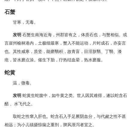
石蟹
甘寒，无毒。
发明
石蟹生南海近海，州郡皆有之，体质石也，与蟹相似。或
言崖州榆林港内，土极细最寒，蟹入不能运动，片时成石，亦妄言
也。其性咸寒，质坚，能磨翳积，故青盲，目淫肤翳、丁翳、漆
疮，皆水磨点涂。催生下胎，疗热结血晕，热水磨服。
蛇黄
温，微毒。
发明
蛇黄生蛇腹中，如牛黄之类。世人因其难得，遂以蛇含石
醋 、水飞代之。
取蛇之性窜入肝也。蛇含石入手足厥阴血分，与代赭之性不甚
相远；为小儿镇摄惊痫之重剂，脾风泄泻者宜之。