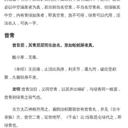
必以中空涵浆者为真，若尔则当名空浆，不当名空青矣。但须验其
中空，内有青绿如珠者，即真空青。急不可得，绿青可以代用，活
法在人，可执一乎。
曾青
曾音层，其青层层而生故名。形如蚯蚓屎者真。
酸小寒，无毒。
《本经》主目痛，止泪出风痹，利关节，通九窍，破症坚积
聚，久服轻身不老。
发明
曾青治目，义同空青，以其并出铜矿，与绿青同一根源，
曾青则绿青之祖气也。
古方太乙神精丹用之。扁鹊治积聚留饮有曾青丸，并见《古今
录验》方。曾空二青，近世绝罕。《千金》云∶当取昆仑绿代之，即
绿青也。