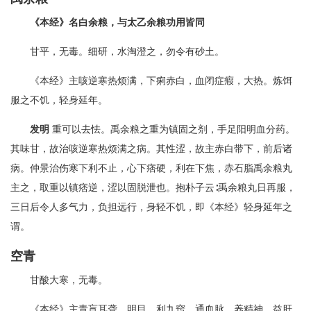
《本经》名白余粮，与太乙余粮功用皆同
甘平，无毒。细研，水淘澄之，勿令有砂土。
《本经》主咳逆寒热烦满，下痢赤白，血闭症瘕，大热。炼饵
服之不饥，轻身延年。
发明
重可以去怯。禹余粮之重为镇固之剂，手足阳明血分药。
其味甘，故治咳逆寒热烦满之病。其性涩，故主赤白带下，前后诸
病。仲景治伤寒下利不止，心下痞硬，利在下焦，赤石脂禹余粮丸
主之，取重以镇痞逆，涩以固脱泄也。抱朴子云∶禹余粮丸日再服，
三日后令人多气力，负担远行，身轻不饥，即《本经》轻身延年之
谓。
空青
甘酸大寒，无毒。
《本经》主青盲耳聋，明目，利九窍，通血脉，养精神，益肝