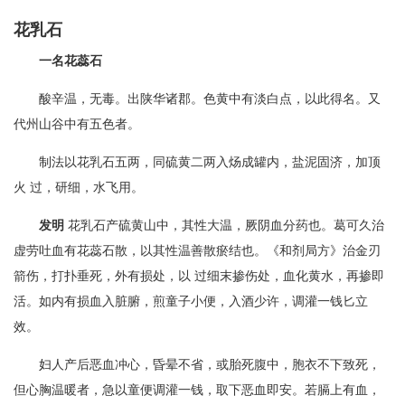
花乳石
一名花蕊石
酸辛温，无毒。出陕华诸郡。色黄中有淡白点，以此得名。又
代州山谷中有五色者。
制法以花乳石五两，同硫黄二两入炀成罐内，盐泥固济，加顶
火 过，研细，水飞用。
发明
花乳石产硫黄山中，其性大温，厥阴血分药也。葛可久治
虚劳吐血有花蕊石散，以其性温善散瘀结也。《和剂局方》治金刃
箭伤，打扑垂死，外有损处，以 过细末掺伤处，血化黄水，再掺即
活。如内有损血入脏腑，煎童子小便，入酒少许，调灌一钱匕立
效。
妇人产后恶血冲心，昏晕不省，或胎死腹中，胞衣不下致死，
但心胸温暖者，急以童便调灌一钱，取下恶血即安。若膈上有血，