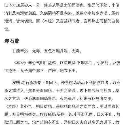
以本方加辰砂末一分，使热从手足太阳而泄也。惟元气下陷，小便
清利及精滑者勿服。久病阴精不足内热，以致小水短少赤涩，虽有
泄泻，皆为切禁。而《本经》又言益精气者，言邪热去而精气自复
也。
赤石脂
甘酸辛温，无毒。五色石脂并温，无毒。
《本经》养心气明目益精，疗腹痛肠 下痢赤白，小便利，及痈
疽疮痔，女子崩中漏下，产难，胞衣不出。
发明
赤石脂功专止血固下。仲景桃花汤治下利便脓血者，取石
脂之重涩入下焦血分而固脱，干姜之辛温，暖下焦气分而补虚，粳
米之甘温，佐石脂而固肠胃也。火热暴注；初痢有积热者勿用。
《本经》养心气，明目益精，是指精血脱泄之病而言，用以固敛其
脱，则目明精益矣。疗腹痛肠 等疾，以其开泄无度，日久不止，故
取涩以固之也。治产难胞衣不出，乃指日久去血过多无力迸下，故