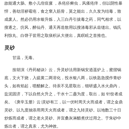
故能通大肠。敷小儿疳疽瘰 ，杀疮疥癣虫，风瘙疮痒，但以阴性暴
悍，善劫淫秽霉疮，食之窜入筋骨，莫之能出，久久发为结毒，致
成废人。然必仍用水银升炼，入三白丹引拔毒之药，同气相求，以
搜逐之。疠风，醉仙丹、通天再造散用以搜涤毒邪从齿缝出。钱氏
利惊丸、白饼子皆用之取痰积从大便出，真瞑眩之首推也。
灵砂
甘温，无毒。
按胡演《丹药秘诀》云，升灵砂法用新锅安逍遥炉上，蜜揩锅
底，文火下烧，入硫黄二两溶化，投水银八两，以铁匙急搅作青砂
头，如有焰起，喷醋解之。待汞不见星取出，细研盛入水火鼎内，
盐泥固济，下以自然火升之，干水十二盏为度，取出，如 针纹者成
矣。《庚辛玉册》云∶灵砂有三，以一伏时周天火而成者，谓之金鼎
灵砂。以九度抽添用周天火而成者，谓之九转灵砂。以地数三十日
炒炼而成者，谓之老火灵砂。并宜桑灰淋醋煮伏过用之。于朱砂中
炼出者，谓之真汞，尤为神效。