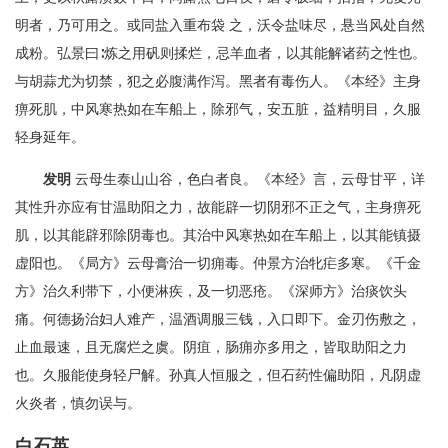
明者，乃可用之。或同盐入重布袋 之，沃令盐味尽，悬当风处自然
成粉。弘景曰∶炼之用矾则揉烂，忌羊血者，以其能解诸药之性也。
与胡蒜尤为切禁，犯之必腹满作泻。黑者有毒伤人。《本经》主身
痹死肌，中风寒热如在车船上，除邪气，安五脏，益精明目，久服
轻身延年。
发明
云母生泰山山谷，色白者良。《本经》言，云母甘平，详
其性升亦应有甘温助阳之力，故能辟一切阴邪不正之气，主身痹死
肌，以其能辟邪除阴毒也。其治中风寒热如在车船上，以其能镇摄
虚阳也。《局方》云母膏治一切痈毒。仲景方治牝疟多寒。《千金
方》治久利带下，小便淋疾，及一切恶疮。《深师方》治痰饮头
痛。何德扬治妇人难产，温酒调服三钱，入口即下。金刃伤敷之，
止血最速，且无腐烂之虞。阴疽，肠痈亦多用之，皆取助阳之力
也。久服能使身轻尸解。孙真人恒服之，但石药性偏助阳，凡阴虚
火炎者，慎勿误与。
白石英