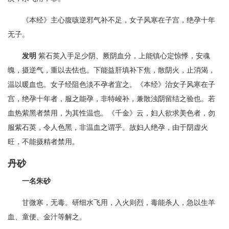
《本经》主心腹咳逆邪气补不足，女子风寒在子宫，绝孕十年
无子。
发明
紫石英入手足少阴、厥阴血分，上能镇心定惊悸，安魂
魄，摄逆气，重以去怯也。下能益肝填补下焦，散阴火，止消渴，
温以暖血也。女子经阻色淡不孕者宜之。《本经》治女子风寒在子
宫，绝孕十年者，服之能孕，非特峻补，兼散浊阴留结之验也。若
血热紫黑者禁用，为其性温也。《千金》云，妇人欲求美色者，勿
服紫石英，令人色黑，非温血之谓乎。故妇人绝孕，由于阴虚火
旺，不能摄精者禁用。
丹砂
一名朱砂
甘微寒，无毒。研细水飞用，入火则烈，毒能杀人，急以生羊
血、童便、金汁等解之。