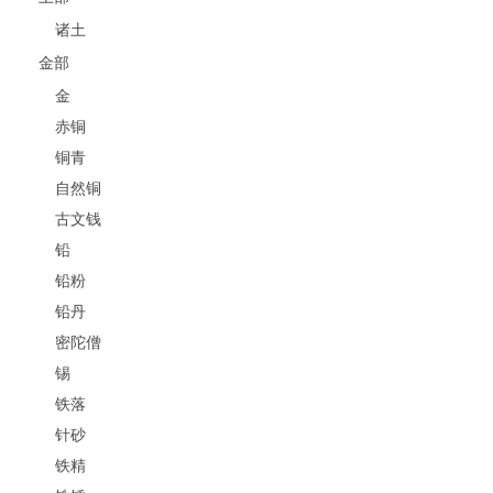
诸土
金部
金
赤铜
铜青
自然铜
古文钱
铅
铅粉
铅丹
密陀僧
锡
铁落
针砂
铁精