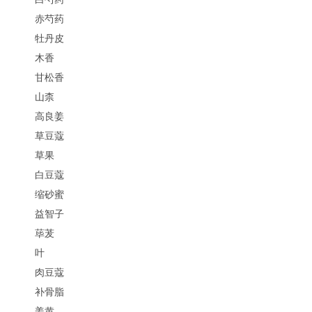
赤芍药
牡丹皮
木香
甘松香
山柰
高良姜
草豆蔻
草果
白豆蔻
缩砂蜜
益智子
荜茇
叶
肉豆蔻
补骨脂
姜黄