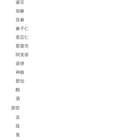
诸豆
胡麻
亚麻
麻子仁
薏苡仁
罂粟壳
阿芙蓉
蒸饼
神曲
胶饴
醋
酒
菜部
韭
薤
葱