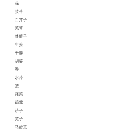
蒜
芸苔
白芥子
芜菁
菜菔子
生姜
干姜
胡荽
香
水芹
菠
蕹菜
茼蒿
菥子
苋子
马齿苋