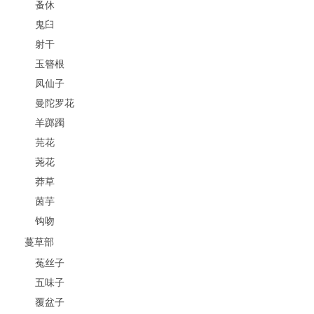
蚤休
鬼臼
射干
玉簪根
凤仙子
曼陀罗花
羊踯躅
芫花
荛花
莽草
茵芋
钩吻
蔓草部
菟丝子
五味子
覆盆子