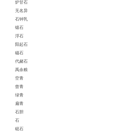
炉甘石
无名异
石钟乳
锻石
浮石
阳起石
磁石
代赭石
禹余粮
空青
曾青
绿青
扁青
石胆
石
砒石