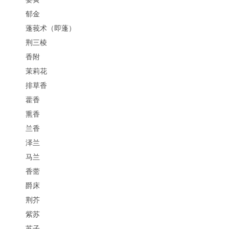
郁金
蓬莪术（即蓬）
荆三棱
香附
茉莉花
排草香
藿香
熏香
兰香
泽兰
马兰
香薷
爵床
荆芥
紫苏
苏子