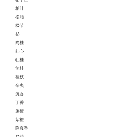
柏叶
松脂
松节
杉
肉桂
桂心
牡桂
筒桂
桂枝
辛夷
沉香
丁香
旃檀
紫檀
降真香
乌药