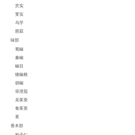
芡实
芰实
乌芋
慈菇
味部
蜀椒
秦椒
椒目
猪椒根
胡椒
荜澄茄
吴茱萸
食茱萸
茗
香木部
柏子仁