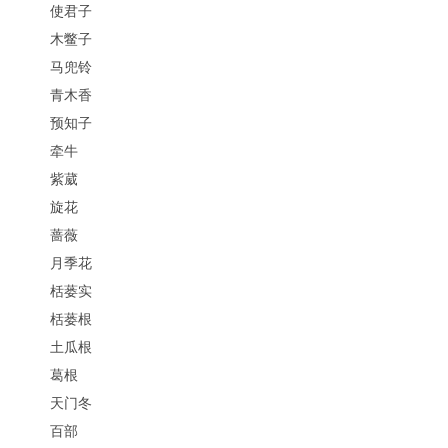
使君子
木鳖子
马兜铃
青木香
预知子
牵牛
紫葳
旋花
蔷薇
月季花
栝蒌实
栝蒌根
土瓜根
葛根
天门冬
百部