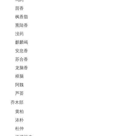
茴香
枫香脂
熏陆香
没药
麒麟竭
安息香
苏合香
龙脑香
樟脑
阿魏
芦荟
乔木部
黄柏
浓朴
杜仲