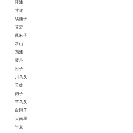
泽漆
甘遂
续随子
莨菪
蓖麻子
常山
蜀漆
藜芦
附子
川乌头
天雄
侧子
草乌头
白附子
天南星
半夏