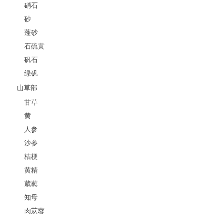
硝石
砂
蓬砂
石硫黄
矾石
绿矾
山草部
甘草
黄
人参
沙参
桔梗
黄精
葳蕤
知母
肉苁蓉