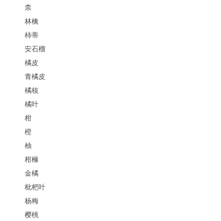
柰
林檎
柿蒂
安石榴
橘皮
青橘皮
橘核
橘叶
柑
橙
柚
柑橼
金橘
枇杷叶
杨梅
樱桃