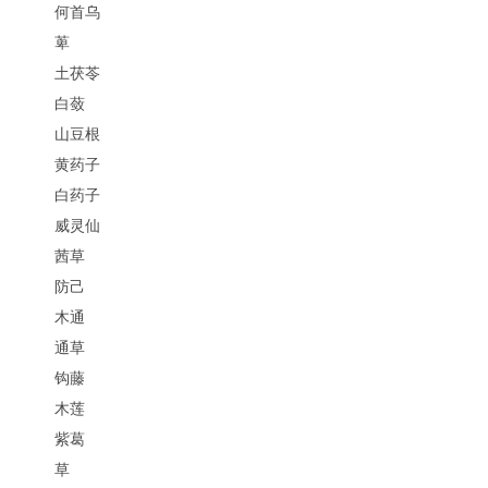
何首乌
萆
土茯苓
白蔹
山豆根
黄药子
白药子
威灵仙
茜草
防己
木通
通草
钩藤
木莲
紫葛
草