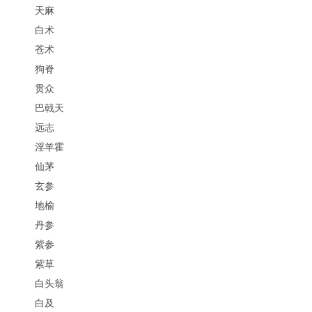
天麻
白术
苍术
狗脊
贯众
巴戟天
远志
淫羊霍
仙茅
玄参
地榆
丹参
紫参
紫草
白头翁
白及