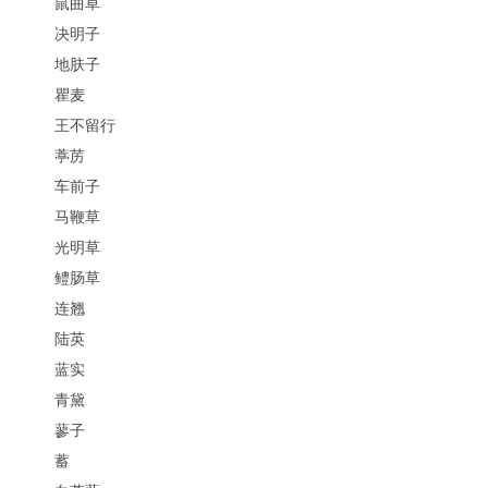
鼠曲草
决明子
地肤子
瞿麦
王不留行
葶苈
车前子
马鞭草
光明草
鳢肠草
连翘
陆英
蓝实
青黛
蓼子
蓄