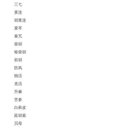
三七
黄连
胡黄连
黄芩
秦艽
柴胡
银柴胡
前胡
防风
独活
羌活
升麻
苦参
白藓皮
延胡索
贝母