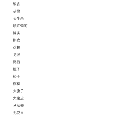
银杏
胡桃
长生果
琐琐葡萄
橡实
槲皮
荔枝
龙眼
橄榄
榧子
松子
槟榔
大腹子
大腹皮
马槟榔
无花果