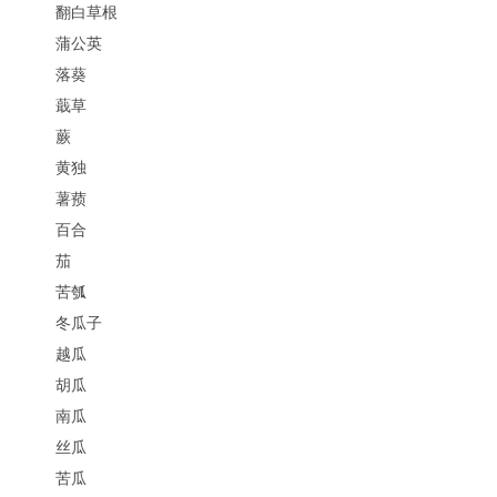
翻白草根
蒲公英
落葵
蕺草
蕨
黄独
薯蓣
百合
茄
苦瓠
冬瓜子
越瓜
胡瓜
南瓜
丝瓜
苦瓜