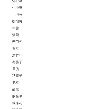
灯心草
生地黄
干地黄
熟地黄
牛膝
紫菀
麦门冬
萱草
淡竹叶
冬葵子
蜀葵
秋葵子
龙葵
酸浆
败酱草
款冬花