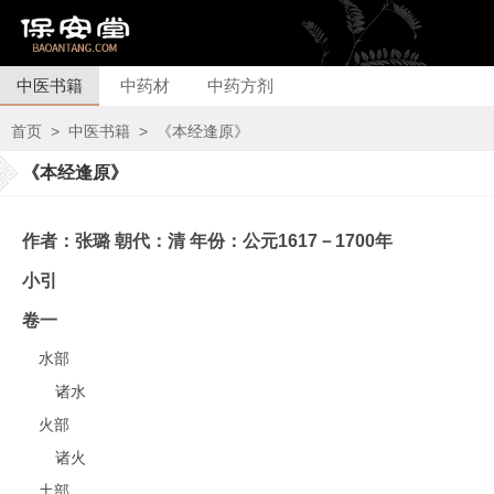
中医书籍
中药材
中药方剂
首页
>
中医书籍
>
《本经逢原》
《本经逢原》
作者：张璐 朝代：清 年份：公元1617－1700年
小引
卷一
水部
诸水
火部
诸火
土部