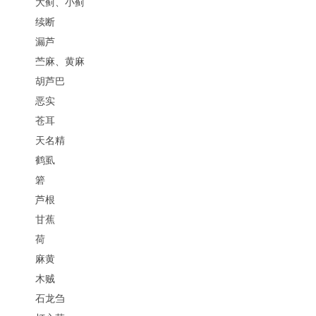
大蓟、小蓟
续断
漏芦
苎麻、黄麻
胡芦巴
恶实
苍耳
天名精
鹤虱
箬
芦根
甘蕉
荷
麻黄
木贼
石龙刍