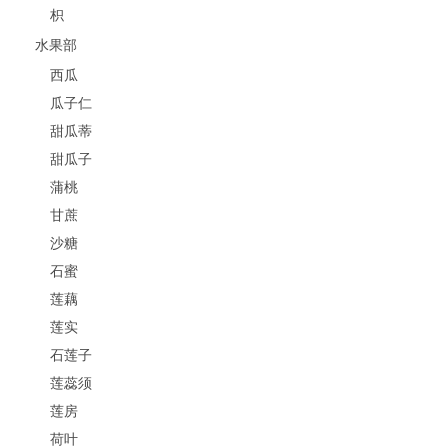
枳
水果部
西瓜
瓜子仁
甜瓜蒂
甜瓜子
蒲桃
甘蔗
沙糖
石蜜
莲藕
莲实
石莲子
莲蕊须
莲房
荷叶