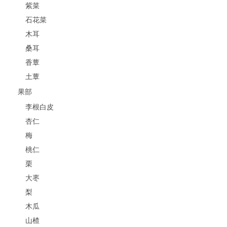
紫菜
石花菜
木耳
桑耳
香蕈
土蕈
果部
李根白皮
杏仁
梅
桃仁
栗
大枣
梨
木瓜
山楂