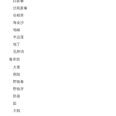
白蒺藜
沙苑蒺藜
谷精草
海金沙
地椒
半边莲
地丁
见肿消
毒草部
大黄
商陆
野狼毒
野狼牙
防葵
茹
大戟