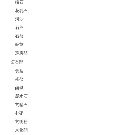
礞石
花乳石
河沙
石燕
石蟹
蛇黄
霹雳砧
卤石部
食盐
戎盐
卤碱
凝水石
玄精石
朴硝
玄明粉
风化硝