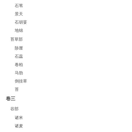
石苇
景天
石胡荽
地锦
苔草部
陟厘
石蕊
卷柏
马勃
倒挂草
苔
卷三
谷部
诸米
诸麦