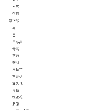
水苏
薄荷
隰草部
菊
艾
茵陈蒿
青蒿
茺蔚
薇衔
夏枯草
刘寄奴
旋复花
青葙
红蓝花
胭脂