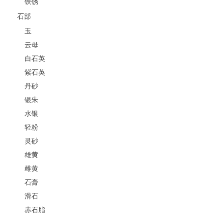
铁锈
石部
玉
云母
白石英
紫石英
丹砂
银朱
水银
轻粉
灵砂
雄黄
雌黄
石膏
滑石
赤石脂