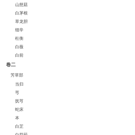
山慈菇
白茅根
草龙胆
细辛
杜衡
白薇
白前
卷二
芳草部
当归
芎
抚芎
蛇床
本
白芷
白芍药