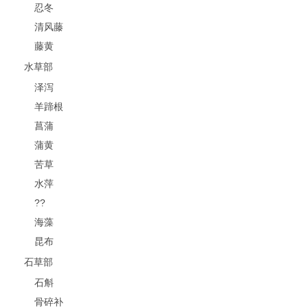
忍冬
清风藤
藤黄
水草部
泽泻
羊蹄根
菖蒲
蒲黄
苦草
水萍
??
海藻
昆布
石草部
石斛
骨碎补