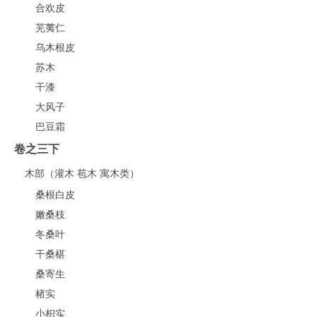
合欢皮
芜荑仁
乌木根皮
苏木
干漆
大风子
巴豆霜
卷之三下
木部（灌木 苞木 寓木类）
桑根白皮
嫩桑枝
冬桑叶
干桑椹
桑寄生
楮实
小枳实