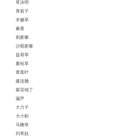
草决明
青葙子
木贼草
麻黄
刺蒺藜
沙菀蒺藜
益母草
夏枯草
青蒿叶
建连翘
紫花地丁
漏芦
大力子
大小蓟
马鞭草
刘寄奴