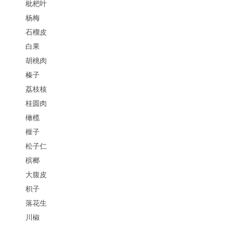
枇杷叶
杨梅
石榴皮
白果
胡桃肉
榛子
荔枝核
桂圆肉
橄榄
榧子
松子仁
槟榔
大腹皮
枳子
落花生
川椒