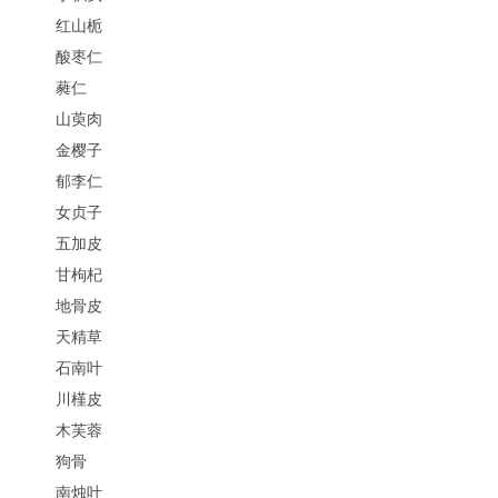
红山栀
酸枣仁
蕤仁
山萸肉
金樱子
郁李仁
女贞子
五加皮
甘枸杞
地骨皮
天精草
石南叶
川槿皮
木芙蓉
狗骨
南烛叶