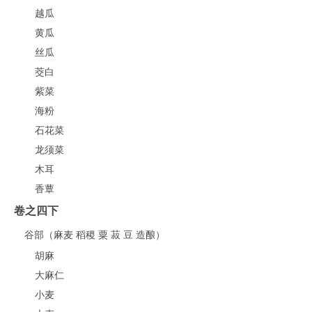
越瓜
黄瓜
丝瓜
茭白
紫菜
海粉
石花菜
龙须菜
木耳
香蕈
卷之四下
谷部（麻麦 稻稷 粟 菽 豆 造酿）
胡麻
大麻仁
小麦