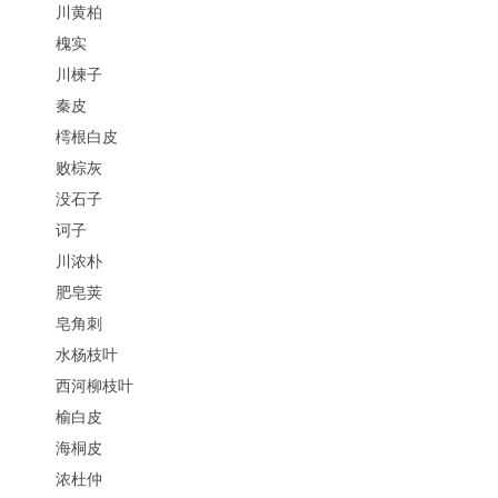
川黄柏
槐实
川楝子
秦皮
樗根白皮
败棕灰
没石子
诃子
川浓朴
肥皂荚
皂角刺
水杨枝叶
西河柳枝叶
榆白皮
海桐皮
浓杜仲