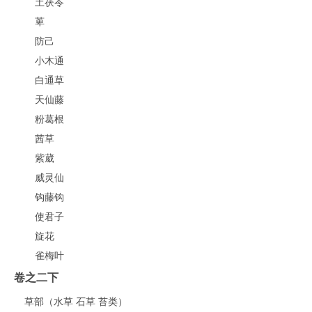
土茯苓
萆
防己
小木通
白通草
天仙藤
粉葛根
茜草
紫葳
威灵仙
钩藤钩
使君子
旋花
雀梅叶
卷之二下
草部（水草 石草 苔类）