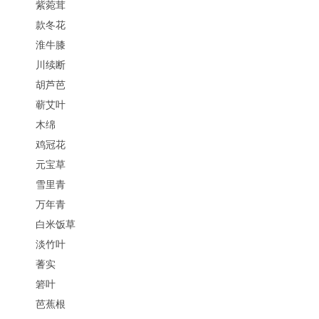
紫菀茸
款冬花
淮牛膝
川续断
胡芦芭
蕲艾叶
木绵
鸡冠花
元宝草
雪里青
万年青
白米饭草
淡竹叶
蓍实
箬叶
芭蕉根