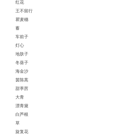
红花
王不留行
瞿麦穗
蓄
车前子
灯心
地肤子
冬葵子
海金沙
茵陈蒿
甜葶苈
大青
漂青黛
白芦根
草
旋复花