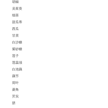
胡椒
吴茱萸
细茶
甜瓜蒂
西瓜
甘蔗
白沙糖
紫砂糖
莲子
莲蕊须
白池藕
藕节
荷叶
菱角
芡实
脐