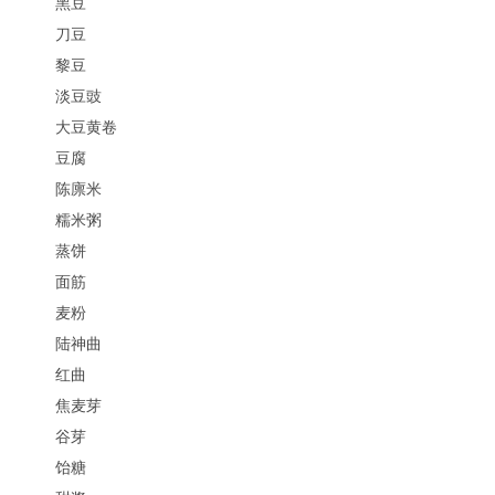
黑豆
刀豆
黎豆
淡豆豉
大豆黄卷
豆腐
陈廪米
糯米粥
蒸饼
面筋
麦粉
陆神曲
红曲
焦麦芽
谷芽
饴糖