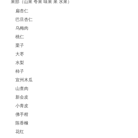
果部（山果 夸果 味果 果 水果）
扁杏仁
巴旦杏仁
乌梅肉
桃仁
栗子
大枣
水梨
柿子
宣州木瓜
山查肉
新会皮
小青皮
佛手柑
陈香橼
花红