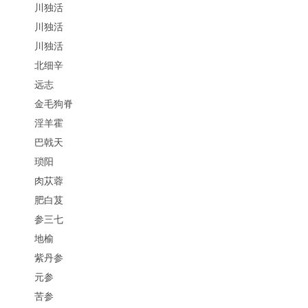
川独活
川独活
川独活
北细辛
远志
金毛狗脊
淫羊霍
巴戟天
琐阳
肉苁蓉
肥白芨
参三七
地榆
紫丹参
元参
苦参