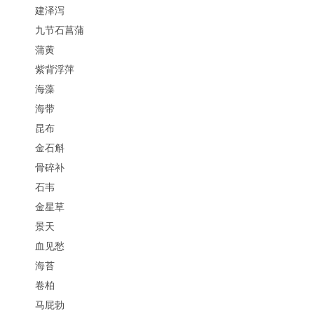
建泽泻
九节石菖蒲
蒲黄
紫背浮萍
海藻
海带
昆布
金石斛
骨碎补
石韦
金星草
景天
血见愁
海苔
卷柏
马屁勃