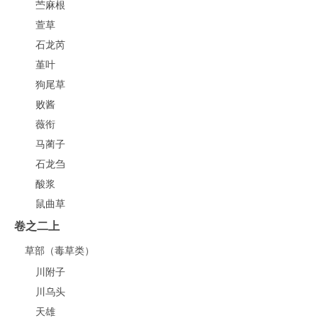
苎麻根
萱草
石龙芮
堇叶
狗尾草
败酱
薇衔
马蔺子
石龙刍
酸浆
鼠曲草
卷之二上
草部（毒草类）
川附子
川乌头
天雄