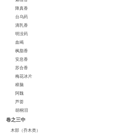
降真香
台乌药
滴乳香
明没药
血竭
枫脂香
安息香
苏合香
梅花冰片
樟脑
阿魏
芦荟
胡桐泪
卷之三中
木部（乔木类）