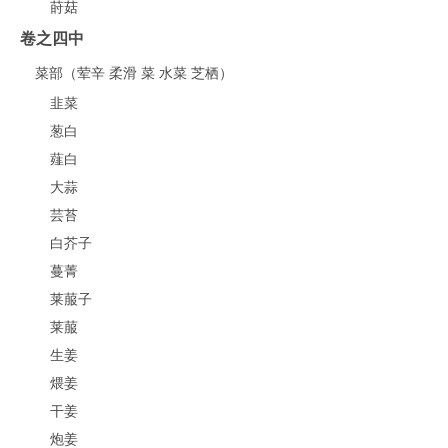
莳菇
卷之四中
菜部（荤辛 柔滑 菜 水菜 芝栖）
韭菜
葱白
薤白
大蒜
芸苔
白芥子
蔓菁
莱菔子
莱菔
生姜
煨姜
干姜
炮姜