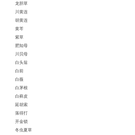
龙胆草
川黄连
胡黄连
黄芩
紫草
肥知母
川贝母
白头翁
白前
白薇
白茅根
白藓皮
延胡索
落得打
开金锁
冬虫夏草