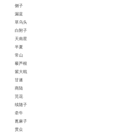
侧子
漏蓝
草乌头
白附子
天南星
半夏
常山
藜芦根
紫大戟
甘遂
商陆
芫花
续随子
牵牛
蓖麻子
贯众