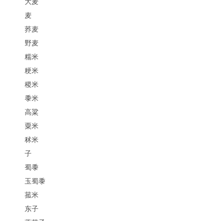
大麦
麦
荞麦
野麦
糯米
粳米
稷米
黍米
高粱
粟米
秫米
子
蜀黍
玉蜀黍
菰米
东子