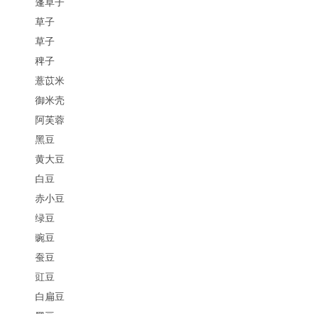
蓬草子
草子
草子
稗子
薏苡米
御米壳
阿芙蓉
黑豆
黄大豆
白豆
赤小豆
绿豆
豌豆
蚕豆
豇豆
白扁豆