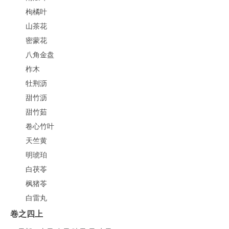
枸橘叶
山茶花
密蒙花
八角金盘
柞木
牡荆沥
甜竹沥
甜竹茹
卷心竹叶
天竺黄
明琥珀
白茯苓
枫猪苓
白雷丸
卷之四上