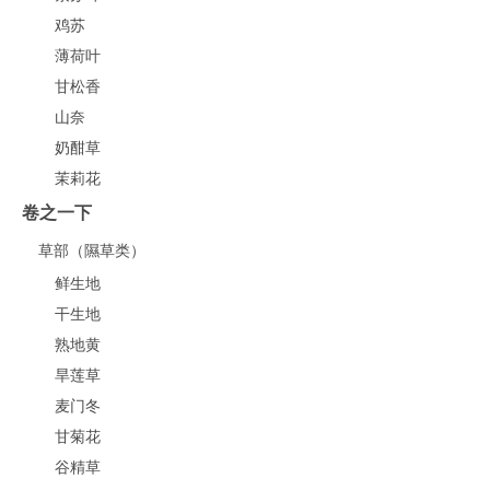
鸡苏
薄荷叶
甘松香
山奈
奶酣草
茉莉花
卷之一下
草部（隰草类）
鲜生地
干生地
熟地黄
旱莲草
麦门冬
甘菊花
谷精草