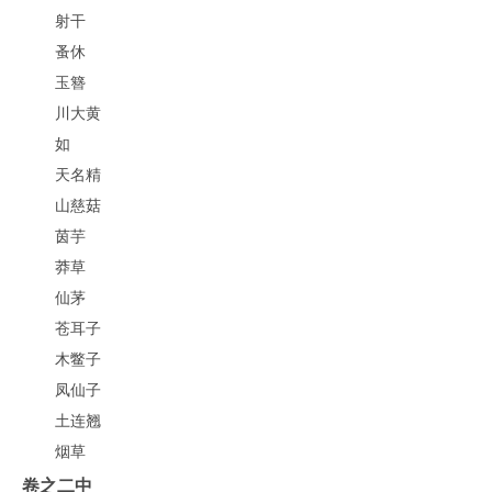
射干
蚤休
玉簪
川大黄
如
天名精
山慈菇
茵芋
莽草
仙茅
苍耳子
木鳖子
凤仙子
土连翘
烟草
卷之二中