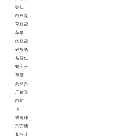
砂仁
白豆蔻
草豆蔻
草果
肉豆蔻
破故纸
益智仁
蛇床子
荜茇
高良姜
广藿香
白芷
本
香薷穗
荆芥穗
紫苏叶