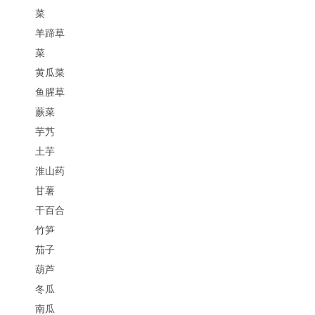
菜
羊蹄草
菜
黄瓜菜
鱼腥草
蕨菜
芋艿
土芋
淮山药
甘薯
干百合
竹笋
茄子
葫芦
冬瓜
南瓜