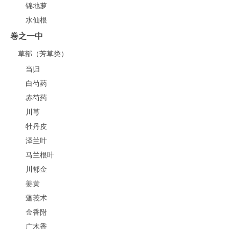
锦地萝
水仙根
卷之一中
草部（芳草类）
当归
白芍药
赤芍药
川芎
牡丹皮
泽兰叶
马兰根叶
川郁金
姜黄
蓬莪术
金香附
广木香