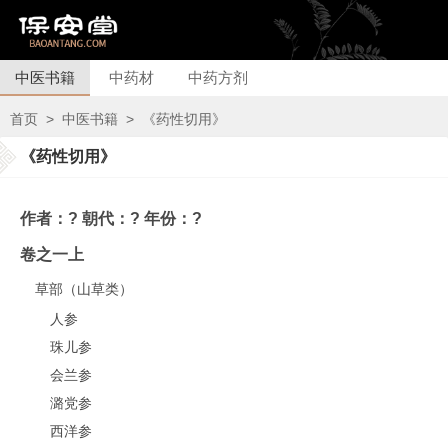
中医书籍
中药材
中药方剂
首页
>
中医书籍
>
《药性切用》
《药性切用》
作者：? 朝代：? 年份：?
卷之一上
草部（山草类）
人参
珠儿参
会兰参
潞党参
西洋参