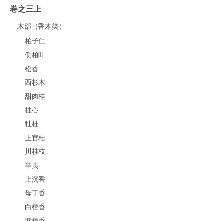
卷之三上
木部（香木类）
柏子仁
侧柏叶
松香
西杉木
甜肉桂
桂心
牡桂
上官桂
川桂枝
辛夷
上沉香
母丁香
白檀香
紫檀香