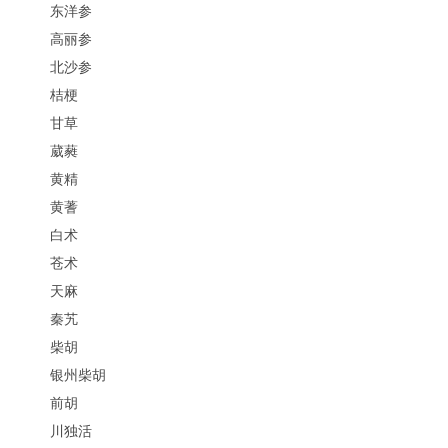
东洋参
高丽参
北沙参
桔梗
甘草
葳蕤
黄精
黄蓍
白术
苍术
天麻
秦艽
柴胡
银州柴胡
前胡
川独活