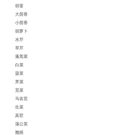
胡荽
大茴香
小茴香
胡萝卜
水芹
旱芹
蓬蒿菜
白菜
菠菜
荠菜
苋菜
马齿苋
生菜
莴苣
蒲公英
翘摇