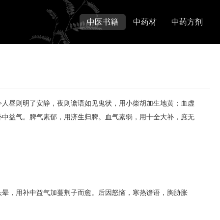
中医书籍
中药材
中药方剂
令人昼则明了安静，夜则谵语如见鬼状，用小柴胡加生地黄；血虚
补中益气。脾气素郁，用济生归脾。血气素弱，用十全大补，庶无
头晕，用补中益气加蔓荆子而愈。后因怒恼，寒热谵语，胸胁胀