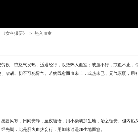
《女科撮要》
>
热入血室
或劳役，或怒气发热，适遇经行，以致热入血室；或血不行，或血不止，
地、柴胡。切不可犯胃气。若病既愈而血未止，或热未已，元气素弱，用
，感冒风寒，日间安静，至夜谵语，用小柴胡加生地，治之顿安。但内热
月经先期，此是肝火血热妄行，用加味逍遥加生地而愈。