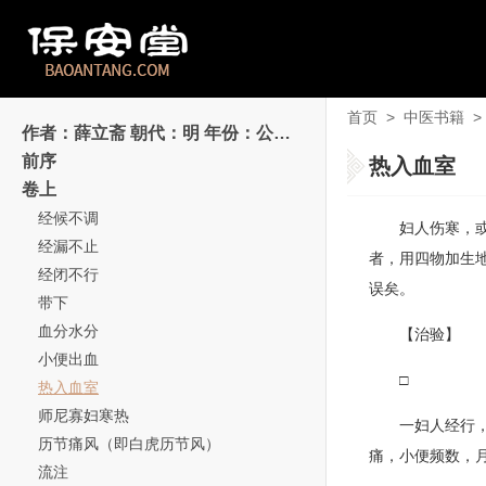
首页
>
中医书籍
>
作者：薛立斋 朝代：明 年份：公元1368-1644年
前序
热入血室
卷上
经候不调
妇人伤寒，
经漏不止
者，用四物加生
经闭不行
误矣。
带下
血分水分
【治验】
小便出血
□
热入血室
师尼寡妇寒热
一妇人经行
历节痛风（即白虎历节风）
痛，小便频数，
流注