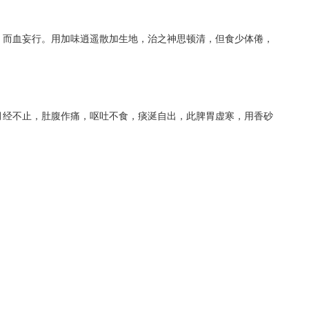
，而血妄行。用加味逍遥散加生地，治之神思顿清，但食少体倦，
月经不止，肚腹作痛，呕吐不食，痰涎自出，此脾胃虚寒，用香砂