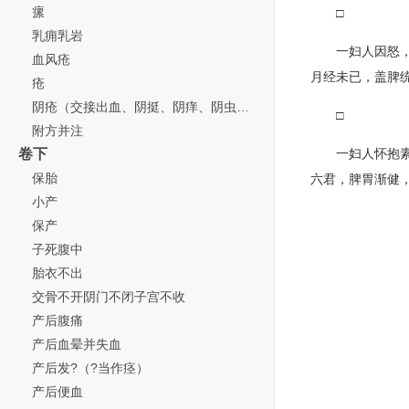
瘰
□
乳痈乳岩
一妇人因怒
血风疮
月经未已，盖脾
疮
阴疮（交接出血、阴挺、阴痒、阴虫附）
□
附方并注
卷下
一妇人怀抱
保胎
六君，脾胃渐健
小产
保产
子死腹中
胎衣不出
交骨不开阴门不闭子宫不收
产后腹痛
产后血晕并失血
产后发?（?当作痉）
产后便血