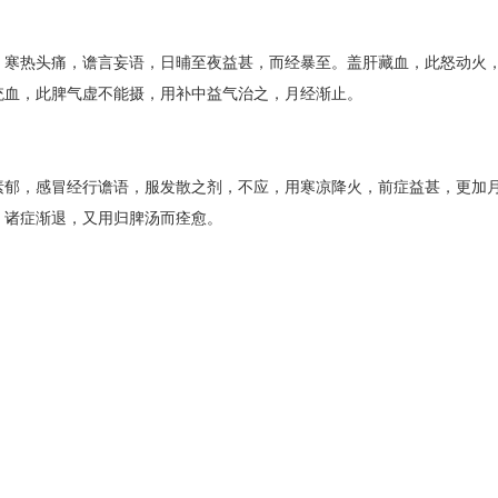
，寒热头痛，谵言妄语，日晡至夜益甚，而经暴至。盖肝藏血，此怒动火
统血，此脾气虚不能摄，用补中益气治之，月经渐止。
素郁，感冒经行谵语，服发散之剂，不应，用寒凉降火，前症益甚，更加
，诸症渐退，又用归脾汤而痊愈。