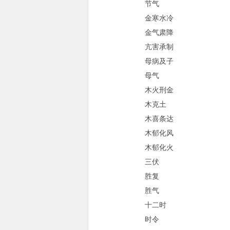
节气
金寒水冷
金气肃降
亢害承制
母病及子
母气
木火刑金
木克土
木喜条达
木郁化风
木郁化火
三伏
胜复
胜气
十二时
时令