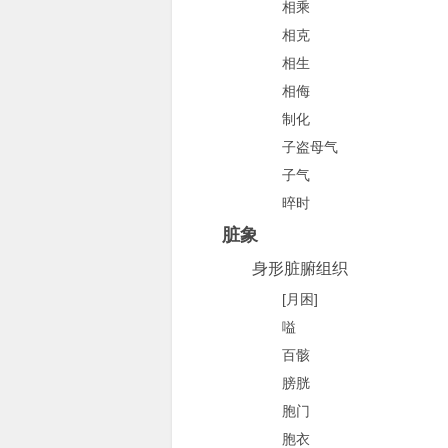
相乘
相克
相生
相侮
制化
子盗母气
子气
晬时
脏象
身形脏腑组织
[月困]
嗌
百骸
膀胱
胞门
胞衣