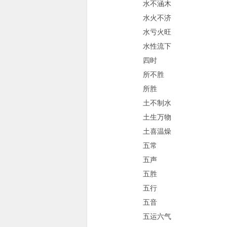
水不涵木
水火不济
水亏火旺
水性流下
四时
所不胜
所胜
土不制水
土生万物
土喜温燥
五常
五声
五胜
五行
五音
五运六气