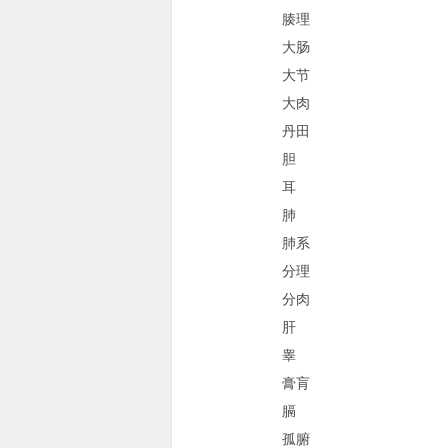
腠理
大肠
大节
大肉
丹田
胆
耳
肺
肺系
分理
分肉
肝
睾
膏肓
膈
孤腑