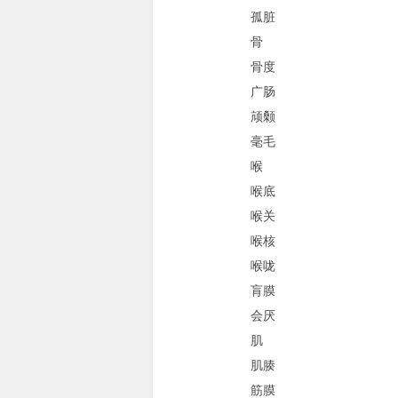
孤脏
骨
骨度
广肠
颃颡
毫毛
喉
喉底
喉关
喉核
喉咙
肓膜
会厌
肌
肌腠
筋膜