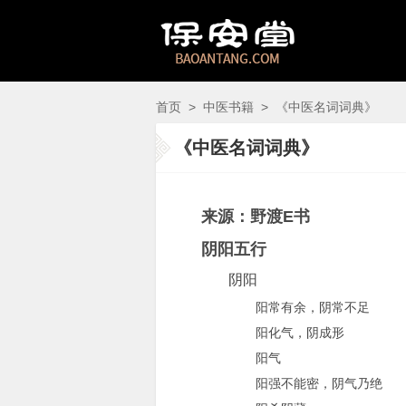
首页
>
中医书籍
>
《中医名词词典》
《中医名词词典》
来源：野渡E书
阴阳五行
阴阳
阳常有余，阴常不足
阳化气，阴成形
阳气
阳强不能密，阴气乃绝