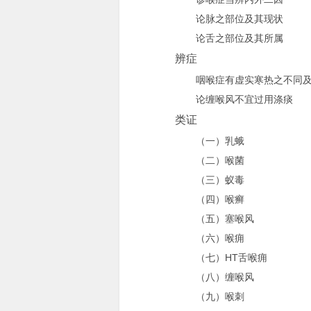
论脉之部位及其现状
论舌之部位及其所属
辨症
咽喉症有虚实寒热之不同
论缠喉风不宜过用涤痰
类证
（一）乳蛾
（二）喉菌
（三）蚁毒
（四）喉癣
（五）塞喉风
（六）喉痈
（七）HT舌喉痈
（八）缠喉风
（九）喉刺