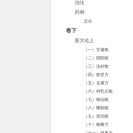
治法
药例
总论
卷下
医方论上
（一）甘遂散
（二）阴阳散
（三）连砂散
（四）散坚方
（五）去腐方
（六）钟乳石散
（七）柳仙散
（八）蝼蛄散
（九）琥珀散
（十）喉癣方
（十一）蚀鼻方