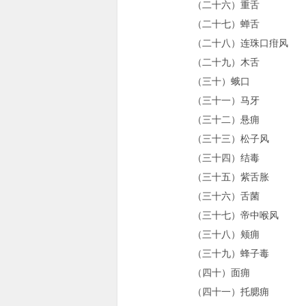
（二十六）重舌
（二十七）蝉舌
（二十八）连珠口疳风
（二十九）木舌
（三十）蛾口
（三十一）马牙
（三十二）悬痈
（三十三）松子风
（三十四）结毒
（三十五）紫舌胀
（三十六）舌菌
（三十七）帝中喉风
（三十八）颊痈
（三十九）蜂子毒
（四十）面痈
（四十一）托腮痈