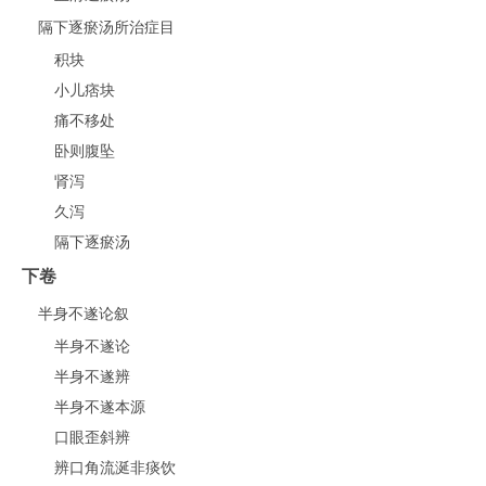
隔下逐瘀汤所治症目
积块
小儿痞块
痛不移处
卧则腹坠
肾泻
久泻
隔下逐瘀汤
下卷
半身不遂论叙
半身不遂论
半身不遂辨
半身不遂本源
口眼歪斜辨
辨口角流涎非痰饮