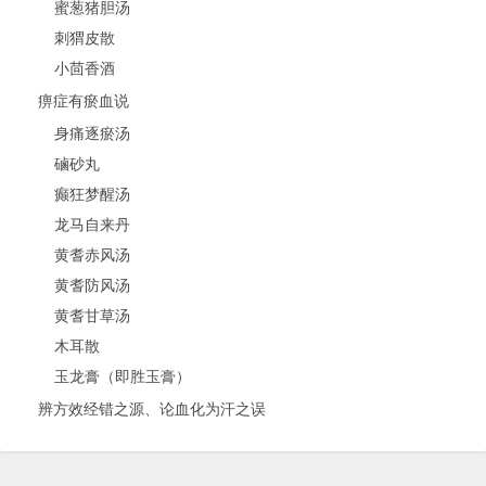
蜜葱猪胆汤
刺猬皮散
小茴香酒
痹症有瘀血说
身痛逐瘀汤
磠砂丸
癫狂梦醒汤
龙马自来丹
黄耆赤风汤
黄耆防风汤
黄耆甘草汤
木耳散
玉龙膏（即胜玉膏）
辨方效经错之源、论血化为汗之误