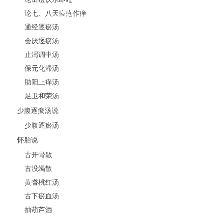
论七、八天痘疮作痒
通经逐瘀汤
会厌逐瘀汤
止泻调中汤
保元化滞汤
助阳止痒汤
足卫和荣汤
少腹逐瘀汤说
少腹逐瘀汤
怀胎说
古开骨散
古没竭散
黄耆桃红汤
古下瘀血汤
抽葫芦酒