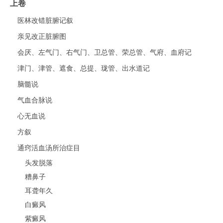
上卷
医林改错脏腑记叙
亲见改正脏腑图
会厌、左气门、右气门、卫总管、荣总管、气府、血府记
津门、津管、遮食、总提、珑管、出水道记
脑髓说
气血合脉说
心无血说
方叙
通窍活血汤所治症目
头发脱落
糟鼻子
耳聋年久
白癜风
紫癜风