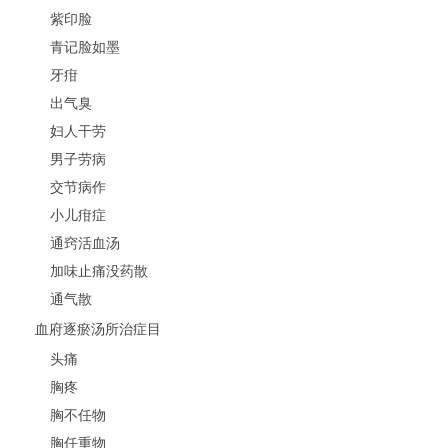
紫印脸
青记脸如墨
牙疳
出气臭
妇人干劳
男子劳病
交节病作
小儿疳症
通窍活血汤
加味止痛没药散
通气散
血府逐瘀汤所治症目
头痛
胸疼
胸不任物
胸任重物