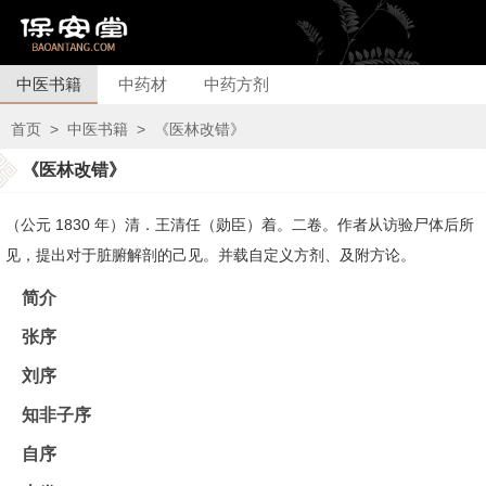
中医书籍
中药材
中药方剂
首页
>
中医书籍
>
《医林改错》
《医林改错》
（公元 1830 年）清．王清任（勋臣）着。二卷。作者从访验尸体后所
见，提出对于脏腑解剖的己见。并载自定义方剂、及附方论。
简介
张序
刘序
知非子序
自序