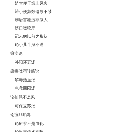
辨大便干燥非风火
辨小便频数遗尿不禁
辨语言蹇涩非痰人
辨口噤咬牙
记未病以前之形状
论小儿半身不遂
瘫痿论
补阳还五汤
瘟毒吐泻转筋说
解毒活血汤
急救回阳汤
论抽风不是风
可保立苏汤
论痘非胎毒
论痘浆不是血化
论出痘饮水即呛