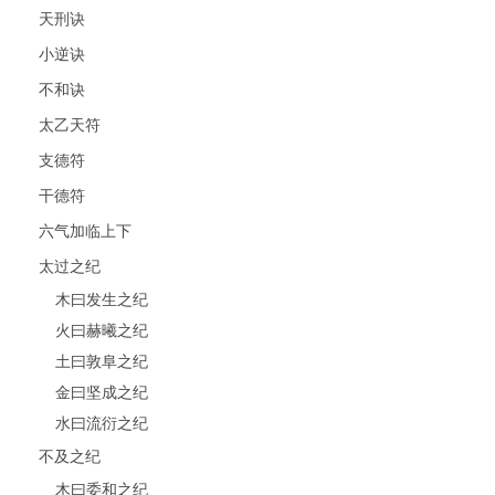
天刑诀
小逆诀
不和诀
太乙天符
支德符
干德符
六气加临上下
太过之纪
木曰发生之纪
火曰赫曦之纪
土曰敦阜之纪
金曰坚成之纪
水曰流衍之纪
不及之纪
木曰委和之纪