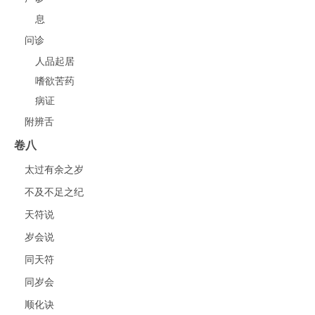
息
问诊
人品起居
嗜欲苦药
病证
附辨舌
卷八
太过有余之岁
不及不足之纪
天符说
岁会说
同天符
同岁会
顺化诀