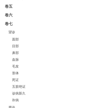
卷五
卷六
卷七
望诊
面部
目部
鼻部
血脉
毛发
形体
死证
五脏绝证
诊病新久
诈病
声诊