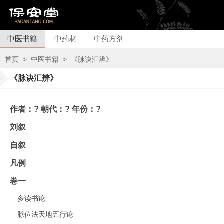
中医书籍
中药材
中药方剂
首页
>
中医书籍
>
《脉诀汇辨》
《脉诀汇辨》
作者：? 朝代：? 年份：?
刘叙
自叙
凡例
卷一
多读书论
脉位法天地五行论