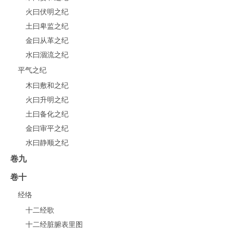
火曰伏明之纪
土曰卑监之纪
金曰从革之纪
水曰涸流之纪
平气之纪
木曰敷和之纪
火曰升明之纪
土曰备化之纪
金曰审平之纪
水曰静顺之纪
卷九
卷十
经络
十二经歌
十二经脏腑表里图