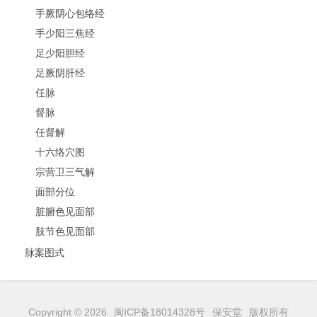
手厥阴心包络经
手少阳三焦经
足少阳胆经
足厥阴肝经
任脉
督脉
任督解
十六络穴图
宗营卫三气解
面部分位
脏腑色见面部
肢节色见面部
脉案图式
Copyright © 2026
闽ICP备18014328号
保安堂
版权所有