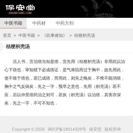
中医书籍
中药材
中药方剂
首页
>
中医书籍
>
《此事难知》
>
桔梗枳壳汤
桔梗枳壳汤
活人书．言治痞当知是痞．宜先用（桔梗枳壳汤）非用此以治
心下痞也．审知错下必成痞证．是气将陷而过于胸中．故先用此．
使不致于痞也．若已成痞．而用此．则失之晚矣．不惟不能消痞．
胸中之气反病矣．先之一字．预早之意也．先用（枳壳汤）若不
应．后以仲景痞药治之则可．若执（枳壳汤）以治痞．其害亦深
矣．先之一字．不可不知也．
Copyright © 2026
闽ICP备18014328号
保安堂
版权所有