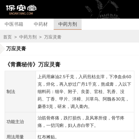
中医书籍
中药材
中药方剂
首页
>
中药方剂
>
万应灵膏
万应灵膏
《青囊秘传》万应灵膏
上药用麻油2.5千克，入药煎枯去滓，下净血余60
克，烊化，再入炒过广丹1千克，熬成膏，入以下
制法
细料药：细辛、附子、良姜、官桂、乳香、没
药、丁香、甲片、洋樟、川草乌、阿魏各30克，
麝香3克，研末，调入膏内。
治筋骨疼痛，跌打损伤，及风寒所侵，骨节疼
功能主治
痛，一切泻痢，妇人赤白带下。
用法用量
红布摊贴。