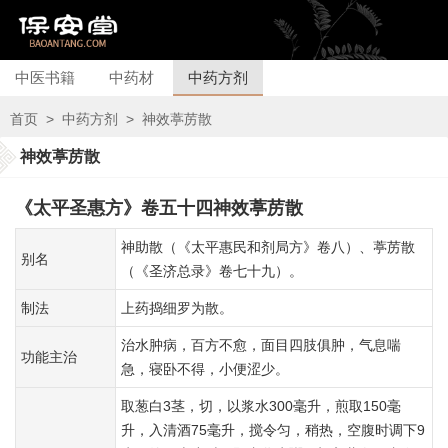
中医书籍
中药材
中药方剂
首页
>
中药方剂
>
神效葶苈散
神效葶苈散
《太平圣惠方》卷五十四神效葶苈散
神助散（《太平惠民和剂局方》卷八）、葶苈散
别名
（《圣济总录》卷七十九）。
制法
上药捣细罗为散。
治水肿病，百方不愈，面目四肢俱肿，气息喘
功能主治
急，寝卧不得，小便涩少。
取葱白3茎，切，以浆水300毫升，煎取150毫
升，入清酒75毫升，搅令匀，稍热，空腹时调下9