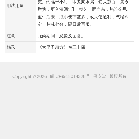
克。约隔半小时，即煮浆水粥，切入葱白，煮令
用法用量
烂熟，更入清酒1升，搅匀，面向东，热吃令尽。
至午后来，或小便下甚多，或大便通利，气喘即
定，肿减七分，隔日后再服。
注意
服药期间，忌盐及面食。
摘录
《太平圣惠方》卷五十四
Copyright © 2026
闽ICP备18014328号
保安堂
版权所有