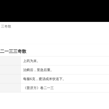
三奇散
二一三三奇散
上药为末。
治痢后，里急后重。
每服6克，蜜汤或米饮送下。
《普济方》卷二一三