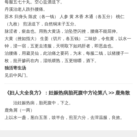
每服五七十丸。空心盐酒送下。
丹溪治老人跌扑腰痛。
苏木 归身头 陈皮（各一钱） 人参 黄 木香 木通（各五分） 桃仁
（九枚） 煎汤送下，自然铜末子五分。
脉涩者，瘀血也。用熟大黄汤，治坠堕闪挫，腰痛不能屈伸。
大黄（挫如指大） 生姜（切片，各五钱） 二味炒，令焦黄，以水一
钟，浸一宿，五更去渣服，天明取下如鸡肝者，即恶血也。
治腰痛，用葳灵仙，此治痛之要药，为末，每服二钱，以猪腰子一
枚，批开掺药在内，湿纸煨熟，五更细嚼，酒下。
独活寄生汤
见后中风门。
《妇人大全良方》
：
妊娠热病胎死腹中方论第八
>> 鹿角散
治妊娠热病，胎死腹中，下之。
鹿角屑（一两）
上以水一盏，葱白五茎，豉半合，煎至六分，去滓温服，良效。