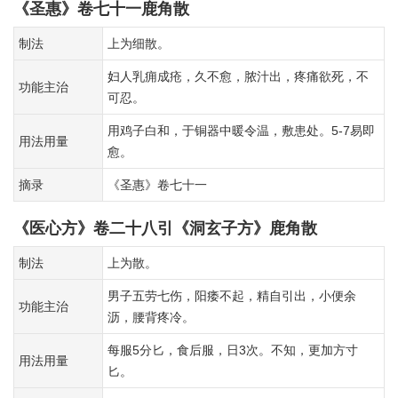
《圣惠》卷七十一鹿角散
制法
上为细散。
妇人乳痈成疮，久不愈，脓汁出，疼痛欲死，不
功能主治
可忍。
用鸡子白和，于铜器中暖令温，敷患处。5-7易即
用法用量
愈。
摘录
《圣惠》卷七十一
《医心方》卷二十八引《洞玄子方》鹿角散
制法
上为散。
男子五劳七伤，阳痿不起，精自引出，小便余
功能主治
沥，腰背疼冷。
每服5分匕，食后服，日3次。不知，更加方寸
用法用量
匕。