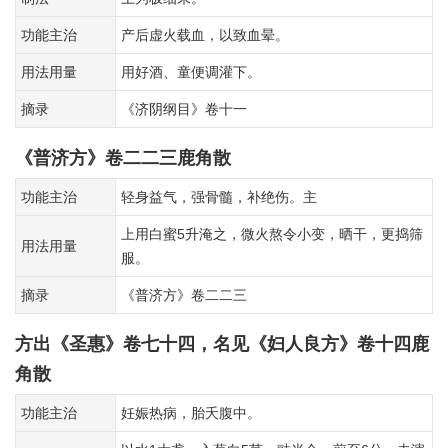
功能主治
产后虚火载血，以致血晕。
用法用量
用好酒、童便调灌下。
摘录
《济阴纲目》卷十一
《普济方》卷二二三鹿角散
功能主治
轻身益气，强骨髓，补绝伤。主
上用白蜜5升淹之，微火熬令小变，晒干，更捣筛
用法用量
服。
摘录
《普济方》卷二二三
方出《圣惠》卷七十四，名见《妇人良方》卷十四鹿
角散
功能主治
妊娠热病，胎夭腹中。