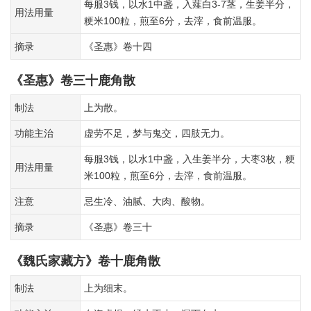
每服3钱，以水1中盏，入薤白3-7茎，生姜半分，
用法用量
粳米100粒，煎至6分，去滓，食前温服。
摘录
《圣惠》卷十四
《圣惠》卷三十鹿角散
制法
上为散。
功能主治
虚劳不足，梦与鬼交，四肢无力。
每服3钱，以水1中盏，入生姜半分，大枣3枚，粳
用法用量
米100粒，煎至6分，去滓，食前温服。
注意
忌生冷、油腻、大肉、酸物。
摘录
《圣惠》卷三十
《魏氏家藏方》卷十鹿角散
制法
上为细末。