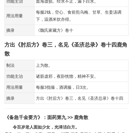
功能主治
血海虚损。经水不止，漏下白水。
每服2钱，空心、食前煎乌梅、甘草、生姜汤调
用法用量
下，温酒米饮亦得。
摘录
《魏氏家藏方》卷十
方出《肘后方》卷三，名见《圣济总录》卷十四鹿角
散
制法
上为散。
功能主治
诸脏虚邪，夜卧恍惚，精神不安。
用法用量
每服3指撮，酒调服，日3次。
摘录
方出《肘后方》卷三，名见《圣济总录》卷十四
《备急千金要方》
：
面药第九
>> 鹿角散
令百岁老人面如少女，光泽洁白方。