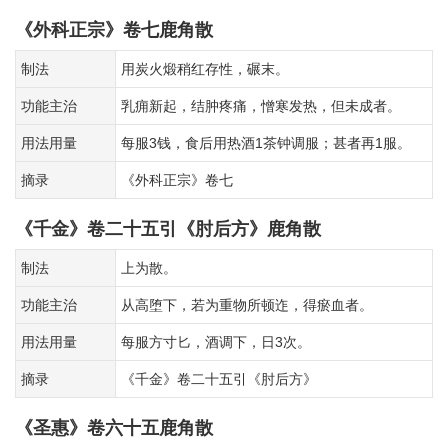
《外科正宗》卷七鹿角散
制法
用炭火煅稍红存性，碾末。
功能主治
乳痈新起，结肿疼痛，憎寒发热，但未成者。
用法用量
每服3钱，食后用热酒1茶钟调服；甚者再1服。
摘录
《外科正宗》卷七
《千金》卷二十五引《肘后方》鹿角散
制法
上为散。
功能主治
从高堕下，若为重物所顿迮，得瘀血者。
用法用量
每服方寸匕，酒调下，日3次。
摘录
《千金》卷二十五引《肘后方》
《圣惠》卷六十五鹿角散