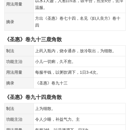
以水1大盏，入葱白5茎，豉半合，煎至6分，去滓
用法用量
温服。
方出《圣惠》卷七十四，名见《妇人良方》卷十
摘录
四
《圣惠》卷九十三鹿角散
制法
上药入瓶内，烧令通赤，放冷取出，为细散。
功能主治
小儿一切痢，久不愈。
用法用量
每服半钱，以粥饮调下，1日3-4次。
摘录
《圣惠》卷九十三
《圣惠》卷九十四鹿角散
制法
上为细散。
功能主治
令人少睡，补益气力。主