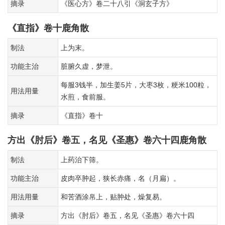
摘录
《医心方》卷二十八引《洞玄子方》
《直指》卷十鹿角散
制法
上为末。
功能主治
脏腑久虚，梦泄。
每服3钱半，加生姜5片，大枣3枚，粳米100粒，
用法用量
水煎，食前服。
摘录
《直指》卷十
方出《肘后》卷五，名见《圣惠》卷六十四鹿角散
制法
上药治下筛。
功能主治
皮肉卒肿起，狭长赤痛，名（月扁）。
用法用量
和苦酒涂帛上，贴肿处，燥复易。
摘录
方出《肘后》卷五，名见《圣惠》卷六十四