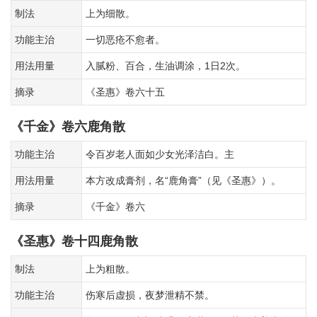
制法
上为细散。
功能主治
一切恶疮不愈者。
用法用量
入腻粉、百合，生油调涂，1日2次。
摘录
《圣惠》卷六十五
《千金》卷六鹿角散
功能主治
令百岁老人面如少女光泽洁白。主
用法用量
本方改成膏剂，名“鹿角膏”（见《圣惠》）。
摘录
《千金》卷六
《圣惠》卷十四鹿角散
制法
上为粗散。
功能主治
伤寒后虚损，夜梦泄精不禁。