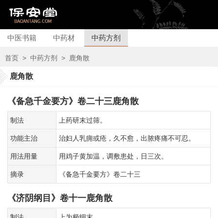
中医书籍
中药材
中药方剂
首页
>
中药方剂
>
鹿角散
鹿角散
《备急千金要方》卷二十三鹿角散
制法
上药研末过筛。
功能主治
治妇人乳痈或疮，久不愈，出脓疼痛不可忍。
用法用量
用鸡子黄加温，调敷患处，日三次。
摘录
《备急千金要方》卷二十三
《济阴纲目》卷十一鹿角散
制法
上为极细末。