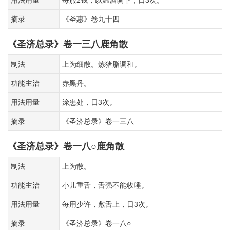
用法用量
每服2钱，以温酒调下，日3次。
摘录
《圣惠》卷九十四
《圣济总录》卷一三八鹿角散
制法
上为细散。炼猪脂调和。
功能主治
赤黑丹。
用法用量
涂患处，日3次。
摘录
《圣济总录》卷一三八
《圣济总录》卷一八○鹿角散
制法
上为散。
功能主治
小儿重舌，舌强不能收唾。
用法用量
每用少许，敷舌上，日3次。
摘录
《圣济总录》卷一八○