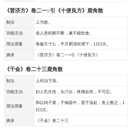
《普济方》卷二一○引《十便良方》鹿角散
制法
上为散。
功能主治
老人患积痢不断，兼不能饮食。
用法用量
每服方寸匕，平旦粥清饮调下，1日2次。
摘录
《普济方》卷二一○引《十便良方》
《千金》卷二十三鹿角散
制法
上药治下筛。
功能主治
妇人乳生疮，头汁出，疼痛欲死，不可忍。
和以鸡子黄，于铜器中，置于温处，灸上敷之，1
用法用量
日2次。
摘录
《千金》卷二十三