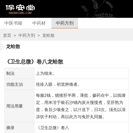
中医书籍
中药材
中药方剂
首页
>
中药方剂
>
龙蛤散
龙蛤散
《卫生总微》卷八龙蛤散
制法
上为细末。
功能主治
疮疹入眼，初觉肿痛者。
每服2钱，獖猪肝半两，薄批，掺药在中，以线缠
定，用米泔于银石沙铫内炭火慢慢煮，至肝熟为
用法用量
度，食后少顷食之，以汁送下，日3次。须先以清
凉饮子利动，再以此方与兔肝丸同服。
摘录
《卫生总微》卷八