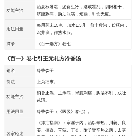
治夏秋暑湿，恣食生冷，遂成霍乱，阴阳相干，
功能主治
脐腹刺痛，胁肋胀满，烦躁，引饮无度。
每用药末15克，加水1.3升，煎十数沸，贮瓶内，
用法用量
沉井底，作熟水服。
摘录
《百一选方》卷七
《百一》卷七引王元礼方冷香汤
别名
冷香饮子
制法
上为细末。
消暑止渴。主瘴病，胃脘刺痛，胸膈不利，或吐
功能主治
或泻。
用法用量
冷香饮子（《医级》卷七）。
《瘴疟指南》：寒淫于内，治以辛热，川姜、良
姜、檀香、草蔻、丁香、附子皆辛热之药，去寒
各家论述