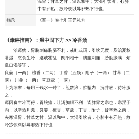
温胃；甘草之甘，温以和中；大渴引饮者，心肺
中有邪热，故冷饮以导邪热下行也。
摘录
《百一》卷七引王元礼方
《瘴疟指南》
：
温中固下方
>> 冷香汤
治瘴病．胃脘刺痛胸膈不利．或吐或泻．引饮无度．及治夏秋
暑湿．恣食生冷．遂成霍乱．阴阳相干．脐腹刺痛．胁肋胀满．烦
乱口渴等证．
良姜（一两） 檀香（二两） 丁香（五钱）附子（一两） 甘草（二
两） 川羌（一两） 草豆蔻（一两）
上为细末．每用三钱水一钟半．煎数滚．贮瓶内．沉井底．待冷服
之．
瘴因食生冷而得．胃脘痛．吐泻胸膈不利．皆脾胃之寒也．寒淫于
内．以辛热川羌．良姜．檀香．草蔻．丁香．附子．皆辛热之药．
去寒温胃．甘草之甘．温以和中．大渴引饮者．心肺中有邪热．故
冷冻饮料以导邪热下行也．