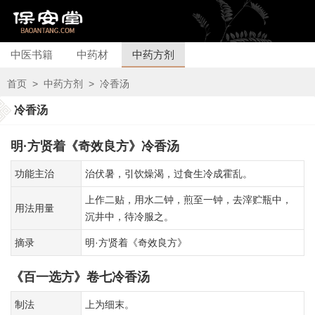
中医书籍
中药材
中药方剂
首页
>
中药方剂
>
冷香汤
冷香汤
明·方贤着《奇效良方》冷香汤
功能主治
治伏暑，引饮燥渴，过食生冷成霍乱。
上作二贴，用水二钟，煎至一钟，去滓贮瓶中，
用法用量
沉井中，待冷服之。
摘录
明·方贤着《奇效良方》
《百一选方》卷七冷香汤
制法
上为细末。