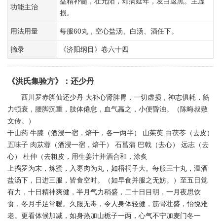
益精补髓，壮元阳，却病延年，发白返黑。主虚
功能主治
损。
用法用量
每服60丸，空心盐汤、白汤、酒任下。
摘录
《济阳纲目》卷六十四
《洪氏集验方》
：
还少丹
西川罗赤脚仙还少丹 大补心肾脾胃，一切虚损，神志俱耗，筋
力顿衰，腰脚沉重，肢体倦怠，血气羸之，小便昏浊。（陈晦叔敷
文传。）
干山药 牛膝（酒浸一宿，焙干，各一两半） 山茱萸 白茯苓（去皮）
五味子 肉苁蓉（酒浸一宿，焙干） 石菖蒲 巴戟（去心） 远志（去
心） 杜仲（去粗皮，用生姜汁并酒合和，涂炙
上捣罗为末，炼蜜，入枣肉为丸，如梧桐子大。每服三十丸，温酒
盐汤下，日进三服，皆食空时。（如早食并服之无妨。）至五日觉
有力，十日精神爽健，半月气力稍盛，二十日目明，一月夜思饮
食，冬月手足常暖。久服无毒，令人身体轻健，筋骨壮盛，怡悦难
老。更看体候加减，如身热加山栀子一两，心气不宁加麦门冬一