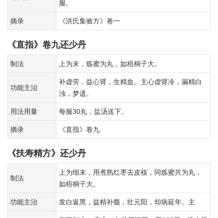
服。
摘录
《洪氏集验方》卷一
《直指》卷九还少丹
制法
上为末，炼蜜为丸，如梧桐子大。
补虚劳，益心肾，生精血。主心虚肾冷，漏精白
功能主治
浊，梦遗。
用法用量
每服30丸，盐汤送下。
摘录
《直指》卷九
《扶寿精方》还少丹
上为细末，用煮熟红枣去皮核，同炼蜜共为丸，
制法
如梧桐子大。
功能主治
发白返黑，益精补髓，壮元阳，却病延年。主