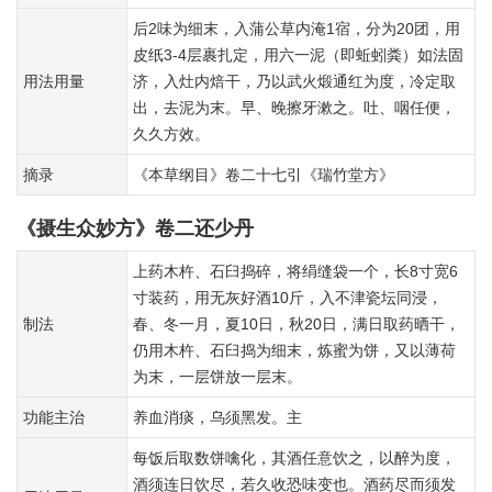
后2味为细末，入蒲公草内淹1宿，分为20团，用
皮纸3-4层裹扎定，用六一泥（即蚯蚓粪）如法固
用法用量
济，入灶内焙干，乃以武火煅通红为度，冷定取
出，去泥为末。早、晚擦牙漱之。吐、咽任便，
久久方效。
摘录
《本草纲目》卷二十七引《瑞竹堂方》
《摄生众妙方》卷二还少丹
上药木杵、石臼捣碎，将绢缝袋一个，长8寸宽6
寸装药，用无灰好酒10斤，入不津瓷坛同浸，
制法
春、冬一月，夏10日，秋20日，满日取药晒干，
仍用木杵、石臼捣为细末，炼蜜为饼，又以薄荷
为末，一层饼放一层末。
功能主治
养血消痰，乌须黑发。主
每饭后取数饼噙化，其酒任意饮之，以醉为度，
酒须连日饮尽，若久收恐味变也。酒药尽而须发