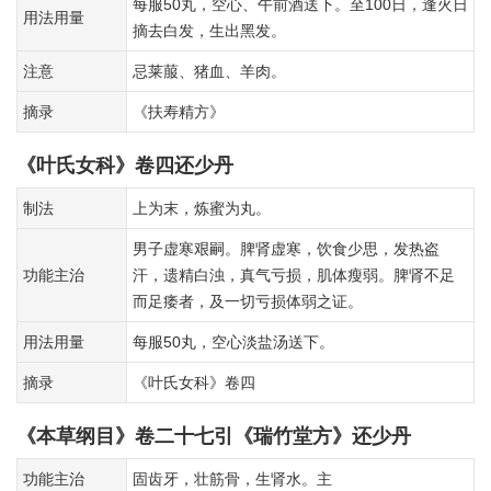
每服50丸，空心、午前酒送下。至100日，逢火日
用法用量
摘去白发，生出黑发。
注意
忌莱菔、猪血、羊肉。
摘录
《扶寿精方》
《叶氏女科》卷四还少丹
制法
上为末，炼蜜为丸。
男子虚寒艰嗣。脾肾虚寒，饮食少思，发热盗
功能主治
汗，遗精白浊，真气亏损，肌体瘦弱。脾肾不足
而足痿者，及一切亏损体弱之证。
用法用量
每服50丸，空心淡盐汤送下。
摘录
《叶氏女科》卷四
《本草纲目》卷二十七引《瑞竹堂方》还少丹
功能主治
固齿牙，壮筋骨，生肾水。主