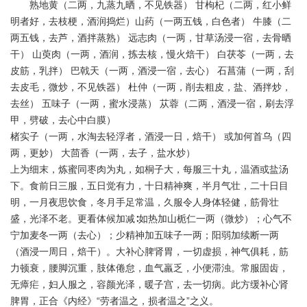
熟地黄（二两，九蒸九晒，不见铁器） 甘枸杞（二两，红小鲜
明者好，去枝梗，酒润捣烂）山药（一两五钱，白色者） 牛膝（二
两五钱，去芦，酒拌蒸熟） 远志肉（一两，甘草汤浸一宿，去骨晒
干） 山萸肉（一两，酒润，拣去核，慢火焙干） 白茯苓（一两，去
皮筋，乳拌） 巴戟天（一两，酒浸一宿，去心） 石菖蒲（一两，刮
去皮毛，微炒，不见铁器） 杜仲（一两，削去粗皮，盐、酒拌炒，
去丝） 五味子（一两，蜜水浸蒸） 苁蓉（二两，酒浸一宿，刷去浮
甲，劈破，去心中白膜）
楮实子（一两，水淘去轻浮者，酒浸一日，焙干） 或加何首乌（四
两，更妙） 大茴香（一两，去子，盐水炒）
上为细末，炼蜜同枣肉为丸，如桐子大，每服三十丸，温酒或盐汤
下。食前日三服，五日觉有力，十日精神爽，半月气壮，二十日目
明，一月夜思饮食，冬月手足常温，久服令人身体轻健，筋骨壮
盛，光泽不老。更看体候加减∶如热加山栀仁一两（微炒）；心气不
宁加麦冬一两（去心）；少精神加五味子一两；阳弱加续断一两
（酒浸一周日，焙干）。大补心脾肾胃，一切虚损，神气俱耗，筋
力顿衰，腰脚沉重，肢体倦怠，血气羸乏，小便滞浊。常服固齿，
无瘴疟，妇人服之，容颜光泽，暖子宫，去一切病。此方缓补心肾
脾胃，正合《内经》“劳者温之，损者温之”之义。