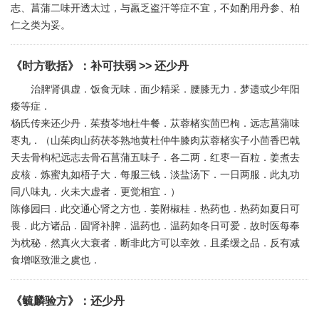
志、菖蒲二味开透太过，与羸乏盗汗等症不宜，不如酌用丹参、柏
仁之类为妥。
《时方歌括》
：
补可扶弱
>> 还少丹
治脾肾俱虚．饭食无味．面少精采．腰膝无力．梦遗或少年阳
痿等症．
杨氏传来还少丹．茱蓣苓地杜牛餐．苁蓉楮实茴巴枸．远志菖蒲味
枣丸．（山茱肉山药茯苓熟地黄杜仲牛膝肉苁蓉楮实子小茴香巴戟
天去骨枸杞远志去骨石菖蒲五味子．各二两．红枣一百粒．姜煮去
皮核．炼蜜丸如梧子大．每服三钱．淡盐汤下．一日两服．此丸功
同八味丸．火未大虚者．更觉相宜．）
陈修园曰．此交通心肾之方也．姜附椒桂．热药也．热药如夏日可
畏．此方诸品．固肾补脾．温药也．温药如冬日可爱．故时医每奉
为枕秘．然真火大衰者．断非此方可以幸效．且柔缓之品．反有减
食增呕致泄之虞也．
《毓麟验方》
：
还少丹