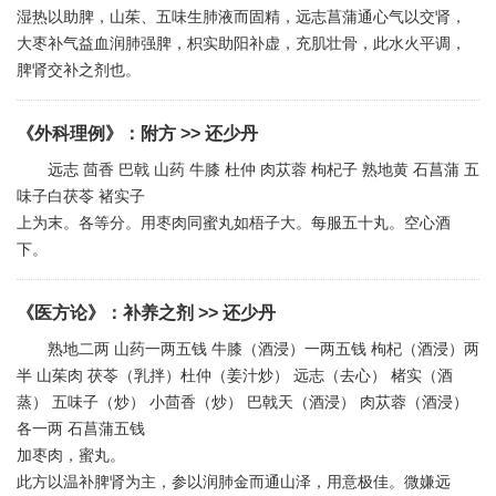
湿热以助脾，山茱、五味生肺液而固精，远志菖蒲通心气以交肾，
大枣补气益血润肺强脾，枳实助阳补虚，充肌壮骨，此水火平调，
脾肾交补之剂也。
《外科理例》
：
附方
>> 还少丹
远志 茴香 巴戟 山药 牛膝 杜仲 肉苁蓉 枸杞子 熟地黄 石菖蒲 五
味子白茯苓 褚实子
上为末。各等分。用枣肉同蜜丸如梧子大。每服五十丸。空心酒
下。
《医方论》
：
补养之剂
>> 还少丹
熟地二两 山药一两五钱 牛膝（酒浸）一两五钱 枸杞（酒浸）两
半 山茱肉 茯苓（乳拌）杜仲（姜汁炒） 远志（去心） 楮实（酒
蒸） 五味子（炒） 小茴香（炒） 巴戟天（酒浸） 肉苁蓉（酒浸）
各一两 石菖蒲五钱
加枣肉，蜜丸。
此方以温补脾肾为主，参以润肺金而通山泽，用意极佳。微嫌远