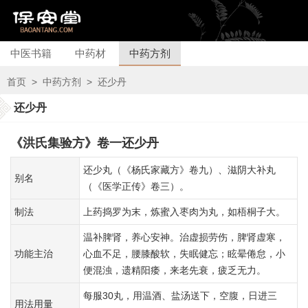
中医书籍
中药材
中药方剂
首页
>
中药方剂
>
还少丹
还少丹
《洪氏集验方》卷一还少丹
还少丸（《杨氏家藏方》卷九）、滋阴大补丸
别名
（《医学正传》卷三）。
制法
上药捣罗为末，炼蜜入枣肉为丸，如梧桐子大。
温补脾肾，养心安神。治虚损劳伤，脾肾虚寒，
功能主治
心血不足，腰膝酸软，失眠健忘；眩晕倦怠，小
便混浊，遗精阳痿，来老先衰，疲乏无力。
每服30丸，用温酒、盐汤送下，空腹，日进三
用法用量