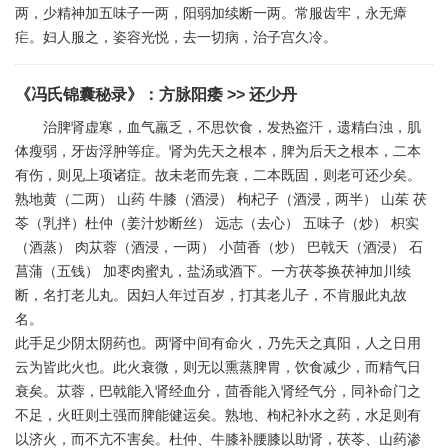
两，少精神加五味子一两，阳弱加续断一两。常服齿牢，永无瘴
疟。妇人服之，姿容光悦，去一切病，治子宫久冷。
《冯氏锦囊秘录》
：
方脉阳痿
>> 还少丹
治脾肾虚寒，血气羸乏，不思饮食，发热盗汗，遗精白浊，肌
体瘦弱，牙齿浮肿等症。肾为先天之根本，脾为后天之根本，二本
有伤，则见上项诸症。故未老而先衰，二本既固，则老可还少矣。
熟地黄（二两） 山药 牛膝（酒浸） 枸杞子（酒浸，两半） 山茱 茯
苓（乳拌）杜仲（姜汁炒断丝） 远志（去心） 五味子（炒） 枳实
（酒蒸） 肉苁蓉（酒浸，一两） 小茴香（炒） 巴戟天（酒浸） 石
菖蒲（五钱） 加枣肉蜜丸，盐汤或酒下。一方茯苓换茯神加川续
断，名打老儿丸。因妇人年过百岁，打其老儿子，不肯服此丸故
名。
此手足少阴太阴药也。两肾中间有命火，乃先天之真阳，人之日用
云为皆此火也。此火衰微，则无以熏蒸脾胃，饮食减少，而精气日
衰矣。苁蓉，巴戟能入肾经血分，茴香能入肾经气分，同补命门之
不足，火旺则土强而脾能健运矣。熟地、枸杞补水之药，水足则有
以济火，而不亢不害矣。杜仲、牛膝补腰膝以助肾，茯苓、山药渗