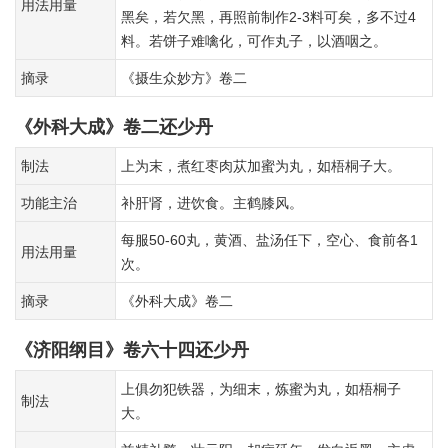
用法用量
黑矣，若欠黑，再照前制作2-3料可矣，多不过4
料。若饼子难噙化，可作丸子，以酒咽之。
摘录
《摄生众妙方》卷二
《外科大成》卷二还少丹
制法
上为末，煮红枣肉苁加蜜为丸，如梧桐子大。
功能主治
补肝肾，进饮食。主鹤膝风。
每服50-60丸，黄酒、盐汤任下，空心、食前各1
用法用量
次。
摘录
《外科大成》卷二
《济阳纲目》卷六十四还少丹
上俱勿犯铁器，为细末，炼蜜为丸，如梧桐子
制法
大。