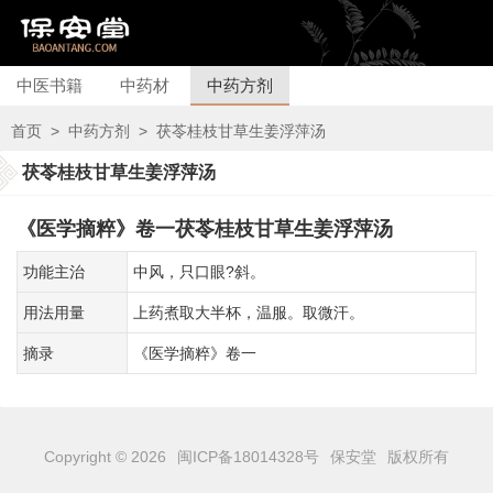
中医书籍
中药材
中药方剂
首页
>
中药方剂
>
茯苓桂枝甘草生姜浮萍汤
茯苓桂枝甘草生姜浮萍汤
《医学摘粹》卷一茯苓桂枝甘草生姜浮萍汤
功能主治
中风，只口眼?斜。
用法用量
上药煮取大半杯，温服。取微汗。
摘录
《医学摘粹》卷一
Copyright © 2026
闽ICP备18014328号
保安堂
版权所有