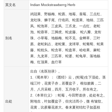
英文名
Indian Mockstrawberrg Herb
鸡冠果、野杨梅、蛇藨、地莓、蚕莓、三点红、
龙吐珠、狮子尾、疗疮药、蛇蛋果、地锦、三匹
风、蛇泡草、三皮风、三爪龙、一点红、老蛇
泡、蛇蓉草、三脚虎、蛇皮藤、 蛇八瓣、龙衔
别名
珠、小草莓、地杨梅、蛇不见、金蝉草、三叶
藨、老蛇刺占、老蛇蔂、龙球草、蛇葡萄、蛇果
藤、蛇枕头、蛇含草、蛇盘草、哈哈果、麻蛇
果、九龙草、三匹草、蛇婆、蛇龟草、落地杨
梅、红顶果、血疔草
出自《名医别录》。
1.《蜀本草》：《图经》云，(蛇莓)生下湿处。茎
端三叶，花黄子赤，若覆盆子， 根似败酱，二
月、八月采根，四月、五月收子。所在有之。
2.《本草衍义》：蛇莓，今田野道傍，处处有之。
出处
附地生，叶如覆盆子，但光洁而小，微 有皱纹。
花黄，比蒺藜花差大。春末夏初结红子如荔枝