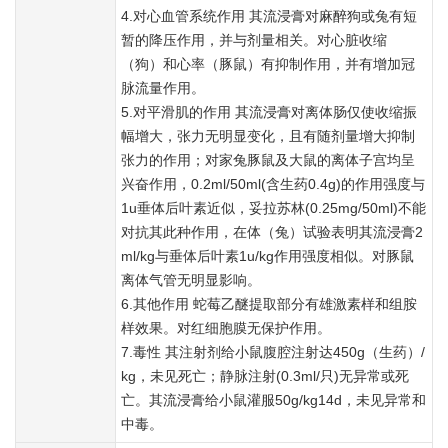
4.对心血管系统作用 其流浸膏对麻醉狗或兔有短
暂的降压作用，并与剂量相关。对心脏收缩
（狗）和心率（豚鼠）有抑制作用，并有增加冠
脉流量作用。
5.对平滑肌的作用 其流浸膏对离体肠仅使收缩振
幅增大，张力无明显变化，且有随剂量增大抑制
张力的作用；对家兔豚鼠及大鼠的离体子宫均呈
兴奋作用，0.2ml/50ml(含生药0.4g)的作用强度与
1u垂体后叶素近似，妥拉苏林(0.25mg/50ml)不能
对抗其此种作用，在体（兔）试验表明其流浸膏2
ml/kg与垂体后叶素1u/kg作用强度相似。对豚鼠
离体气管无明显影响。
6.其他作用 蛇莓乙醚提取部分有雄激素样和组胺
样效果。对红细胞膜无保护作用。
7.毒性 其注射剂给小鼠腹腔注射达450g（生药）/
kg，未见死亡；静脉注射(0.3ml/只)无异常或死
亡。其流浸膏给小鼠灌服50g/kg14d，未见异常和
中毒。