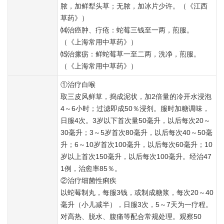
脓，加鲜犁头草；无脓，加冰片少许。（《江西
草药》）
⒁治癌肿、疔疮：蛇莓三钱至一两，煎服。
（《上海常用中草药》）
⒂治瘰疬：鲜蛇莓草一至二两，洗净，煎服。
（《上海常用中草药》）
①治疗白喉
取三皮风鲜草，捣成泥状，加2倍量的冷开水浸泡
4～6小时；过滤即成50％浸剂。服时加糖调味，
日服4次。3岁以下首次量50毫升，以后每次20～
30毫升；3～5岁首次80毫升，以后每次40～50毫
升；6～10岁首次100毫升，以后每次60毫升；10
岁以上首次150毫升，以后每次100毫升。经治47
1例，治愈率85％。
②治疗细菌性痢疾
以蛇莓制丸，每服3钱，或制成糖浆，每次20～40
毫升（小儿减半），日服3次，5～7天为一疗程。
对高热、脱水、腹痛等配合常规处理。观察50