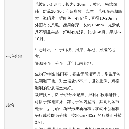
花瓣5，倒卵形，长为5-10mm，黄色，先端圆
钝；雄蕊20-30；心皮多数，离生；花托在果期膨
大，海绵质，鲜红色，有光泽，直径10-20mm，
外面有长柔毛。瘦果卵形，长约1.5mm，光滑或
具不明显突起，鲜时有光泽。花期6-8月。果期8-
10月。
生态环境：生于山坡、河岸、草地、潮湿的地
生境分部
方。
资源分布：分布于辽宁以南各地。
生物学特性 性耐寒，喜生于阴湿环境，常生于沟
边潮湿草地。对土壤要求不严，但以肥沃、疏松
湿润的砂质壤土为好。
栽培技术 用种子或分株繁殖。播种在秋季进行，
可播于露地苗床，亦可于室内盆播。其匍匐茎节
栽培
处着土后可萌生新根形成新植株，将幼小新植株
另行栽植即为分株，按30cm×30cm的行株距种植
即可。