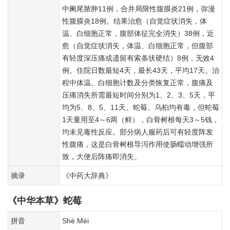
中阑尾脓肿11例，合并局限性腹膜炎21例，弥漫
性腹膜炎18例。结果治愈（自觉症状消失，体
温、白细胞正常，腹部体征完全消失）38例，近
愈（自觉症状消失，体温、白细胞正常，但腹部
有轻度深压痛或遗留有索条状硬结）8例，无效4
例。住院日数最短4天，最长43天，平均17天。治
程中体温、白细胞计数及分类恢复正常，腹痛及
压痛消失所需最短时间分别为1、2、3、5天，平
均为5、8、5、11天。蛇莓、乌桕均有毒，但蛇莓
1天量用至4～6两（鲜），白骨树根每天3～5钱，
均未见毒性反应。部分病人服药后可有轻度阵发
性腹痛，这是白骨树根导泻作用使肠蠕动增强所
致，大便后阵痛即消失。
摘录
《中药大辞典》
《中华本草》蛇莓
拼音
Shé Méi