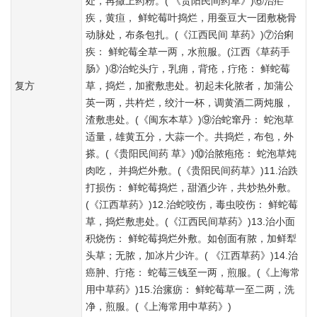
处，再撒上药粉。( 《贵阳民间药草》)⑥治疟
疾，黄疸， 鲜蛇莓叶捣烂，用蚕豆大一团敷桡骨
动脉处，布条包扎。(《江西民间 草药》)⑦治痢
疾： 鲜蛇莓全草一两，水煎服。(江西《草药手
肠》)⑧治蛇头疔，乳痈，背疮，疔疮： 鲜蛇莓
复方
草，捣烂，加蜜敷患处。初起未化脓者，加蒲公
英一两，共杵烂，绞汁一杯，调黄酒二两炖服，
渣敷患处。(《闽东本草》)⑨治蛇窜丹： 蛇泡草
适量，雄黄五分，大蒜一个。共捣烂，布包，外
搽。(《贵阳民间药 草》)⑩治脓疱疮： 蛇泡草炖
肉吃， 并捣烂外敷。(《贵阳民间药草》)11.治跌
打损伤： 鲜蛇莓捣烂，甜酒少许，共炒热外敷。
(《江西草药》)12.治蛇咬伤，毒虫咬伤： 鲜蛇莓
草，捣烂敷患处。(《江西民间草药》)13.治小面
积烧伤： 鲜蛇莓捣烂外敷。如创面有脓，加鲜犁
头草；无脓，加冰片少许。( 《江西草药》)14.治
癌肿、疔疮： 蛇莓三钱至一两，煎服。(《上海常
用中草药》)15.治瘰疬： 鲜蛇莓草一至二两，洗
净，煎服。(《上海常用中草药》)