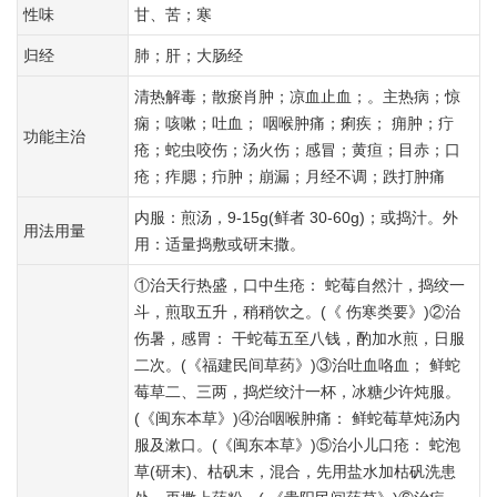
性味
甘、苦；寒
归经
肺；肝；大肠经
清热解毒；散瘀肖肿；凉血止血；。主热病；惊
痫；咳嗽；吐血； 咽喉肿痛；痢疾； 痈肿；疔
功能主治
疮；蛇虫咬伤；汤火伤；感冒；黄疸；目赤；口
疮；痄腮；疖肿；崩漏；月经不调；跌打肿痛
内服：煎汤，9-15g(鲜者 30-60g)；或捣汁。外
用法用量
用：适量捣敷或研末撒。
①治天行热盛，口中生疮： 蛇莓自然汁，捣绞一
斗，煎取五升，稍稍饮之。(《 伤寒类要》)②治
伤暑，感胃： 干蛇莓五至八钱，酌加水煎，日服
二次。(《福建民间草药》)③治吐血咯血； 鲜蛇
莓草二、三两，捣烂绞汁一杯，冰糖少许炖服。
(《闽东本草》)④治咽喉肿痛： 鲜蛇莓草炖汤内
服及漱口。(《闽东本草》)⑤治小儿口疮： 蛇泡
草(研末)、枯矾末，混合，先用盐水加枯矾洗患