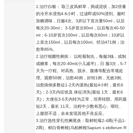
1.治疗白喉： 取三皮风鲜草，捣成泥状，加2倍量
的冷开水浸泡4-6小时，过滤即成50%浸剂。服时
加糖调味，日服4次。3岁以下首次量50ml，以后
每次20-30ml； 3-5岁首次80ml，以后每次40-50
ml；6-10岁首次100ml，以后每次60ml；10岁以
上首次150ml，以后每次100ml。经治471例；治
愈率85%。
2.治疗细菌性痢疾： 以蛇莓制丸，每服3钱，或制
成糖浆，每次20-40ml(小儿减半)，日 服3次，5-7
天为一疗程。对高热、脱水、腹痛等配合常规处
理。观察50例，治愈46例，好转1例，无效3例。
治愈病例多数征1-2天内退热(最短4小时，最长6
天)；2-3天内症状及 体征消失(最短 1天，最长6
天)；大便在3-5天内转为正常，培养转阴。用药最
短2天，最长 11天。治程中少数有恶心、呕吐、
上腹部不适，余未发现其他不良反应。
3.治疗急性穿孔性阑尾炎：取鲜蛇莓2-4两(干品1-
2两)、鲜白骨树根(乌柏树根Sapium s ebiferum R