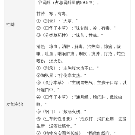
-谷甾醇（占总甾醇量的89.5％）。
甘苦，寒，有毒。
①《别录》："大寒。"
性味
②《日华子本草》："味甘酸，冷，有毒。"
③《分类草药性》："味苦，性凉。"
清热，凉血，消肿，解毒。治热病，惊痫，咳
嗽，吐血，咽喉肿痛，痢疾，痈肿，疔疮，蛇虫
咬伤，汤火伤。
①《别录》："主胸腹大热不止。"
②陶弘景："疗伤寒太热。"
③《食疗本草》："主胸胃热气；主孩子口噤，以
汁灌口中。"
④《日华子本草》："通月经，熁疮肿，敷蛇虫
功能主治
咬。"
⑤《纲目》："敷汤火伤。"
⑥《生草药性备要》："治跌打，消肿止痛，去瘀
生新，浸酒壮筋骨。"
⑦《植物名实图考长编》："捣敷红线疔。"