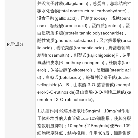
并没食子鞣质(ellagitannin)，总蛋白，总非结构性
碳水化合物(total nonstructural carbonhydrate)，
没食子酸(gallic acid)，已糖(hexose)，戊糖(pent
ose)，糖醛酸(uronic acid)，蛋白质(protein)，蛋
白质鞣质多糖(protein tannic polysaccharide)，
酚性物质(phenolic substance)，又含熊果酸(urso
化学成分
lic acid)，委陵菜酸(tormentic acid)，野蔷薇葡萄
糖酯(rosamultin)，刺梨甙(kajiichigoside)F，6-甲
氧基柚皮素(6-methoxy naringenin)，杜鹃素(farr
erol)，β-谷甾醇(β-sitosterol)，硬脂酸(stearic aci
d)，白桦甙(betuloside)，蛇莓并没食子甙(duche
sellagiside)A、B，山柰酚-3-O-芸香糖甙(kaempf
erol-3-O-rutinoside)及山柰酚-3-O-刺槐二糖甙(ka
empferol-3-O-robinobioside)。
1.抗癌作用 蛇莓水提取物5mg/ml，10mg/ml作用
于体外培养的人食管癌Eca-109细胞系，使其分裂
指数明显抑制；10mg/ml和15mg/ml可使Eca-109
细胞密度降低，结构模糊，作用48h后，细胞集落