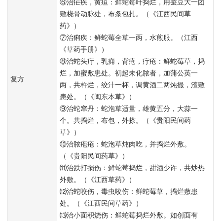
⑥治疟疾，黄疸：鲜蛇莓叶捣烂，用蚕豆大一团
敷桡骨动脉处，布条包扎。（《江西民间草
药》）
⑦治痢疾：鲜蛇莓全草一两，水煎服。（江西
《草药手册》）
⑧治蛇头疔，乳痈，背疮，疔疮：鲜蛇莓草，捣
烂，加蜜敷患处。初起未化脓者，加蒲公英一
复方
两，共杵烂，绞汁一杯，调黄酒二两炖撮，渣敷
患处。（《闽东本草》）
⑨治蛇窜丹：蛇泡草适量，雄黄五分，大蒜一
个。共捣烂，布包，外搽。（《贵阳民间药
草》）
⑩治脓疱疮：蛇泡草炖肉吃，并捣烂外敷。
（《贵阳民间药草》）
⑾治跌打损伤：鲜蛇莓捣烂，甜酒少许，共炒热
外敷。（《江西草药》）
⑿治蛇咬伤，毒虫咬伤：鲜蛇莓草，捣烂敷患
处。（《江西民间草药》）
⒀治小面积烧伤：鲜蛇莓捣烂外敷。如创面有