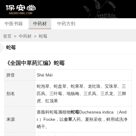
中医书籍
中药材
中药方剂
首页
>
中药材
>
蛇莓
蛇莓
《全国中草药汇编》蛇莓
拼音
Shé Méi
蛇泡草、蛇盘草、蛇果草、龙吐珠、宝珠草、三
别名
匹风、三叶莓、地杨梅、三爪风、三爪龙、三脚
虎、红顶果
蔷薇科蛇莓属植物
蛇莓
Duchesnea indica （And
来源
r.）Focke，以
全草
入药。夏秋采收，鲜用或洗净
晒干。