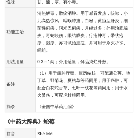
性味
甘、酸，寒。有小毒。
清热解毒，散瘀消肿。用于感冒发热，咳嗽，小
儿高热惊风，咽喉肿痛，白喉，黄疸型肝炎，细
菌性痢疾，阿米巴痢疾，月经过多；外用治腮腺
功能主治
炎，毒蛇咬伤，眼结膜炎，疔疮肿毒，带状疱
疹，湿疹。亦可试治癌症。并可用于杀灭孑孓、
蝇蛆。
用法用量
0.3～1两；外用适量，鲜品捣烂外敷。
（1）用于痈肿疔毒、瘰历结核，可配蒲公英、地
丁草、野菊花、夏枯草等药同用；用于癌肿，可
备注
配合白花蛇舌草、七叶一枝花等药同用；用于水
火烫伤，可配虎杖根同用。
摘录
《全国中草药汇编》
《中药大辞典》蛇莓
拼音
Shé Méi