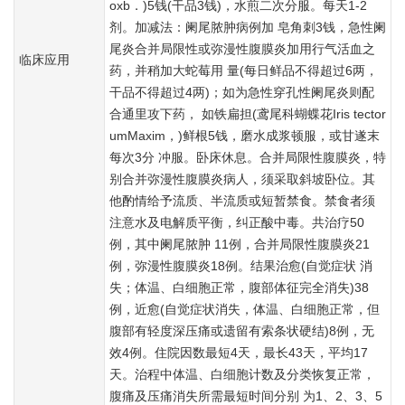
oxb．)5钱(干品3钱)，水煎二次分服。每天1-2
剂。加减法：阑尾脓肿病例加 皂角刺3钱，急性阑
尾炎合并局限性或弥漫性腹膜炎加用行气活血之
临床应用
药，并稍加大蛇莓用 量(每日鲜品不得超过6两，
干品不得超过4两)；如为急性穿孔性阑尾炎则配
合通里攻下药， 如铁扁担(鸢尾科蝴蝶花Iris tector
umMaxim，)鲜根5钱，磨水成浆顿服，或甘遂末
每次3分 冲服。卧床休息。合并局限性腹膜炎，特
别合并弥漫性腹膜炎病人，须采取斜坡卧位。其
他酌情给予流质、半流质或短暂禁食。禁食者须
注意水及电解质平衡，纠正酸中毒。共治疗50
例，其中阑尾脓肿 11例，合并局限性腹膜炎21
例，弥漫性腹膜炎18例。结果治愈(自觉症状 消
失；体温、白细胞正常，腹部体征完全消失)38
例，近愈(自觉症状消失，体温、白细胞正常，但
腹部有轻度深压痛或遗留有索条状硬结)8例，无
效4例。住院因数最短4天，最长43天，平均17
天。治程中体温、白细胞计数及分类恢复正常，
腹痛及压痛消失所需最短时间分别 为1、2、3、5