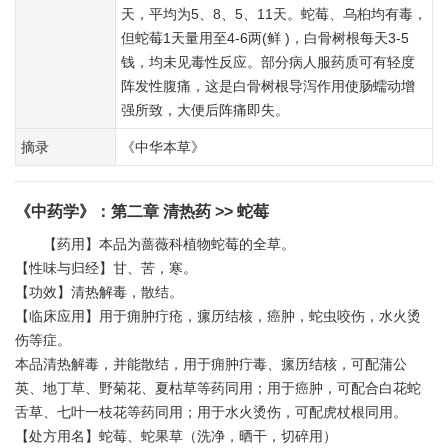
天，平均为5、8、5、11天。蛇莓、乌桕均有毒，
但蛇莓1天量用至4-6两(鲜 )，白骨树根每天3-5
钱，均未见毒性反应。部分病人服药质可有轻度
阵发性腹痛，这是白骨树根导泻作用使肠蠕动增
强所致，大便后阵痛即失。
摘录
《中华本草》
《中药学》
：
第二章 清热药
>> 蛇莓
【药用】本品为蔷薇科植物蛇莓的全草。
【性味与归经】甘、苦，寒。
【功效】清热解毒，散结。
【临床应用】用于痈肿疔疮，瘰历结核，癌肿，蛇虫咬伤，水火烫
伤等症。
本品清热解毒，并能散结，用于痈肿疔毒、瘰历结核，可配蒲公
英、地丁草、野菊花、夏枯草等药同用；用于癌肿，可配合白花蛇
舌草、七叶一枝花等药同用；用于水火烫伤，可配虎杖根同用。
【处方用名】蛇莓、蛇果草（洗净，晒干，切碎用）