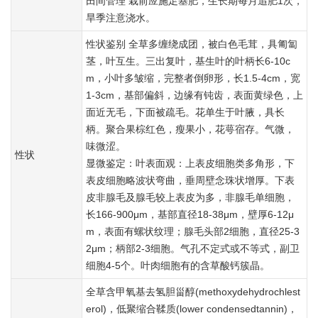
田间管理 栽前应施足基肥，生长期每月追肥1次，
旱季注意浇水。
性状鉴别 全草多缠绕成团，被白色毛茸，具匍匐
茎，叶互生。三出复叶，基生叶的叶柄长6-10c
m，小叶多皱缩，完整者倒卵形，长1.5-4cm，宽
1-3cm，基部偏斜，边缘有钝齿，表面黄绿色，上
面近无毛，下面被疏毛。花单生于叶腋，具长
柄。聚合果棕红色，瘦果小，花萼宿存。气微，
味微涩。
性状
显微鉴定：叶表面观：上表皮细胞类多角形，下
表皮细胞略波状弯曲，垂周壁念珠状增厚。下表
皮非腺毛及腺毛较上表皮为多，非腺毛单细胞，
长166-900μm，基部直径18-38μm，壁厚6-12μ
m，表面有螺状纹理；腺毛头部2细胞，直径25-3
2μm；柄部2-3细胞。气孔不定式或不等式，副卫
细胞4-5个。叶肉细胞有的含草酸钙簇晶。
全草含甲氧基去氢胆甾醇(methoxydehydrochlest
erol)，低聚缩合鞣质(lower condensedtannin)，