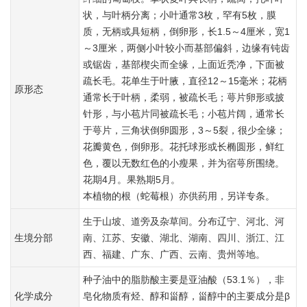
状，与叶柄分离；小叶通常3枚，罕有5枚，膜
质，无柄或具短柄，倒卵形，长1.5～4厘米，宽1
～3厘米，两侧小叶较小而基部偏斜，边缘有钝齿
或锯齿，基部楔尖而全缘，上面近秃净，下面被
疏长毛。花单生于叶腋，直径12～15毫米；花柄
原形态
通常长于叶柄，柔弱，被疏长毛；萼片卵形或披
针形，与小苞片同被疏长毛；小苞片阔，通常长
于萼片，三角状倒卵圆形，3～5裂，很少全缘；
花瓣黄色，倒卵形。花托球形或长椭圆形，鲜红
色，覆以无数红色的小瘦果，并为宿萼所围绕。
花期4月。果熟期5月。
本植物的根（蛇莓根）亦供药用，另详专条。
生于山坡、道旁及杂草间。分布辽宁、河北、河
生境分部
南、江苏、安徽、湖北、湖南、四川、浙江、江
西、福建、广东、广西、云南、贵州等地。
种子油中的脂肪酸主要是亚油酸（53.1％），非
化学成分
皂化物质有烃、醇和甾醇，甾醇中的主要成分是β