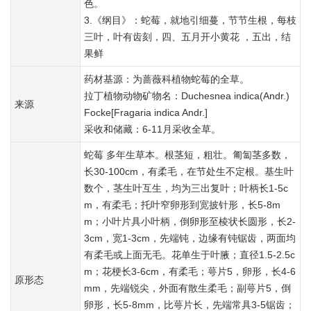
色。
3.《纲目》：蛇莓，就地引细蔓，节节生根，每枝
三叶，叶有齿刻，四、五月开小黄花 ，五出，结
果鲜
药材基源：为蔷薇科植物蛇莓的全草。
拉丁植物动物矿物名：Duchesnea indica(Andr.)
来源
Focke[Fragaria indica Andr.]
采收和储藏：6-11月采收全草。
蛇莓 多年生草本。根茎短，粗壮。匍匐茎多数，
长30-100cm，有柔毛，在节处生不定根。基生叶
数个，茎生叶互生，均为三出复叶；叶柄长1-5c
m，有柔毛；托叶窄卵形到宽披针形，长5-8m
m；小叶片具小叶柄，倒卵形至棱状长圆形，长2-
3cm，宽1-3cm，先端钝，边缘有钝锯齿，两面均
有柔毛或上面无毛。花单生于叶腋；直径1.5-2.5c
m；花梗长3-6cm，有柔毛；萼片5，卵形，长4-6
原形态
mm，先端锐尖，外面有散生柔毛；副萼片5，倒
卵形，长5-8mm，比萼片长，先端常具3-5锯齿；