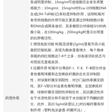
形成明显抑制，15mg/ml可使细胞完全丧失再繁
殖能力；10mg/ml、15mg/ml对Eca-109细胞DNA
合成(3H-TdR标记)有轻度抑制作用，说明蛇莓对
食管癌细胞的作用可能主要是通过抑制细胞分裂
和DNA合成两条途径。其多糖部分对移植S/180肉
瘤小鼠，在100mg/kg，200mg/kg时显示出明显
的抗肿瘤活性。
2.增强免疫功能 蛇莓流浸膏(2g/ml)显着升高小鼠
腹腔巨噬机能，表现为胞体显着增大，每个胞体
吞噬的鸡红细胞达7-8个之多，但各级消化状态与
对照组无显着差异。
3.抗菌作用 蛇莓中分离的F-Ⅰ、F-Ⅱ、F-Ⅲ部分对金
黄色葡萄球菌和志贺痢疾杆菌的生长呈抑制阳
性，对绿脓杆菌呈弱阳性，对沙门副伤寒菌呈阴
性。其F-V部分对金黄色葡萄球菌、志贺痢疾杆
菌、绿脓杆菌呈强阳性抑制生长，其抗菌活性存
药理作用
在于水溶性部分和不能溶于水但能溶于丙酮的部
分。此外，其(0.5g/ml浓度以上)对白喉杆菌有抑
制作用（塑料泡沫渗透-抑菌环法）。