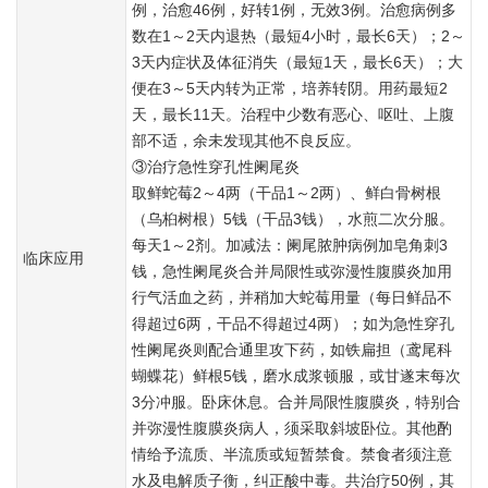
例，治愈46例，好转1例，无效3例。治愈病例多
数在1～2天内退热（最短4小时，最长6天）；2～
3天内症状及体征消失（最短1天，最长6天）；大
便在3～5天内转为正常，培养转阴。用药最短2
天，最长11天。治程中少数有恶心、呕吐、上腹
部不适，余未发现其他不良反应。
③治疗急性穿孔性阑尾炎
取鲜蛇莓2～4两（干品1～2两）、鲜白骨树根
（乌桕树根）5钱（干品3钱），水煎二次分服。
每天1～2剂。加减法：阑尾脓肿病例加皂角刺3
临床应用
钱，急性阑尾炎合并局限性或弥漫性腹膜炎加用
行气活血之药，并稍加大蛇莓用量（每日鲜品不
得超过6两，干品不得超过4两）；如为急性穿孔
性阑尾炎则配合通里攻下药，如铁扁担（鸢尾科
蝴蝶花）鲜根5钱，磨水成浆顿服，或甘遂末每次
3分冲服。卧床休息。合并局限性腹膜炎，特别合
并弥漫性腹膜炎病人，须采取斜坡卧位。其他酌
情给予流质、半流质或短暂禁食。禁食者须注意
水及电解质子衡，纠正酸中毒。共治疗50例，其