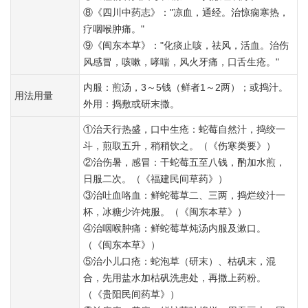
⑧《四川中药志》："凉血，通经。治惊痫寒热，
疗咽喉肿痛。"
⑨《闽东本草》："化痰止咳，祛风，活血。治伤
风感冒，咳嗽，哮喘，风火牙痛，口舌生疮。"
内服：煎汤，3～5钱（鲜者1～2两）；或捣汁。
用法用量
外用：捣敷或研末撒。
①治天行热盛，口中生疮：蛇莓自然汁，捣绞一
斗，煎取五升，稍稍饮之。（《伤寒类要》）
②治伤暑，感冒：干蛇莓五至八钱，酌加水煎，
日服二次。（《福建民间草药》）
③治吐血咯血：鲜蛇莓草二、三两，捣烂绞汁一
杯，冰糖少许炖服。（《闽东本草》）
④治咽喉肿痛：鲜蛇莓草炖汤内服及漱口。
（《闽东本草》）
⑤治小儿口疮：蛇泡草（研末）、枯矾末，混
合，先用盐水加枯矾洗患处，再撒上药粉。
（《贵阳民间药草》）