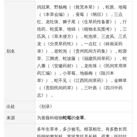
鸡冠果、野杨梅（《救荒本草》），蛇藨、地莓
（《本草会编》），蚕莓（《纲目》），三点
红、龙吐珠、狮子尾（《生草药性备要》），疔
疮药、蛇蛋果、地锦（《植物名实图考》），三
匹风（《草木便方》），蛇泡草、三皮风、三爪
龙（《分类草药性》），一点红（《岭南采药
别名
录》），老蛇泡（《贵州民间方药集》），蛇蓉
草、三脚虎、蛇波藤（《福建民间草药》），蛇
八瓣（《安徽药材》），龙衔珠（《民间常用草
药汇编》），小草莓、地杨梅（《陆川本
草》），蛇不见（《江西民间草药》），金蝉草
（《贵阳民间药草》），三叶藨（《四川中药
志》），
出处
《别录》
来源
为蔷薇科植物
蛇莓
的
全草
。
多年生草本，多少被毛。根茎粗壮。有多数长而
纤细的匍匐枝。掌状复叶具长柄，疏离；托叶叶