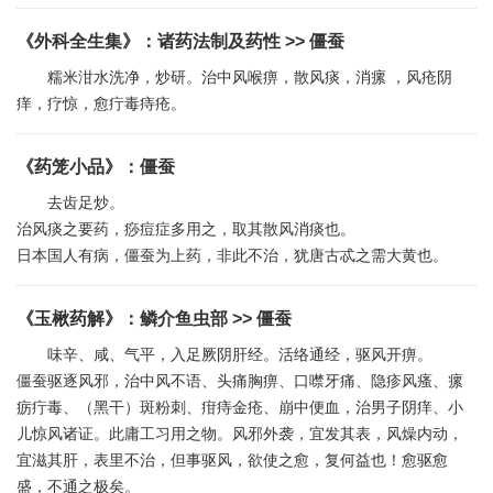
《外科全生集》
：
诸药法制及药性
>> 僵蚕
糯米泔水洗净，炒研。治中风喉痹，散风痰，消瘰 ，风疮阴
痒，疗惊，愈疔毒痔疮。
《药笼小品》
：
僵蚕
去齿足炒。
治风痰之要药，痧痘症多用之，取其散风消痰也。
日本国人有病，僵蚕为上药，非此不治，犹唐古忒之需大黄也。
《玉楸药解》
：
鳞介鱼虫部
>> 僵蚕
味辛、咸、气平，入足厥阴肝经。活络通经，驱风开痹。
僵蚕驱逐风邪，治中风不语、头痛胸痹、口噤牙痛、隐疹风瘙、瘰
疬疔毒、（黑干）斑粉刺、疳痔金疮、崩中便血，治男子阴痒、小
儿惊风诸证。此庸工习用之物。风邪外袭，宜发其表，风燥内动，
宜滋其肝，表里不治，但事驱风，欲使之愈，复何益也！愈驱愈
盛，不通之极矣。