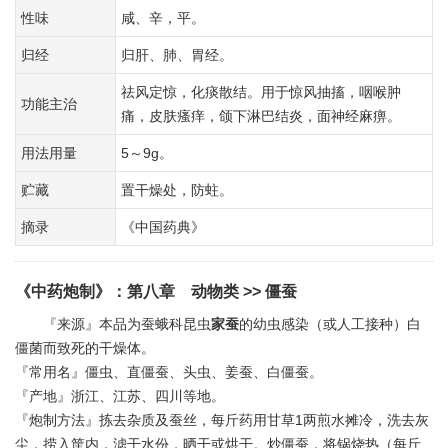
性味
咸、辛，平。
归经
归肝、肺、胃经。
祛风定惊，化痰散结。用于惊风抽搐，咽喉肿
功能主治
痛，皮肤瘙痒，颌下淋巴结炎，面神经麻痹。
用法用量
5～9g。
贮藏
置干燥处，防蛀。
摘录
《中国药典》
《中药炮制》
：
第八章 动物类
>> 僵蚕
『来源』本品为蚕蛾科昆虫
家蚕
的幼虫感染（或人工接种）白
僵菌而致死的干燥体。
『常用名』僵虫、直僵蚕、头虫、姜蚕、白僵蚕。
『产地』浙江、江苏、四川等地。
『炮制方法』拣去杂质及蚕丝，每斤药用甘草1两煎水摊冷，洗去灰
尘，捞入筐内，滤干水份，晒干或烘干。炒僵蚕，将锅烧热（每斤