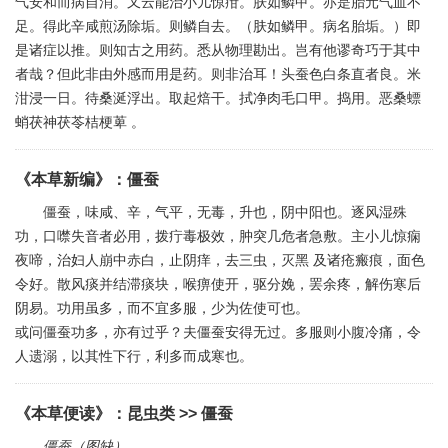
气安和而病自消。又云能治小儿惊疳。肤如鳞甲。亦是胎元气血不
足。得此辛咸煎汤除垢。则鳞自去。（肤如鳞甲。病名胎垢。）即
是诸症以推。则知古之用药。悉从物理勘出。岂有他谬奇巧于其中
者哉？但此非由外感而用是药。则非治耳！头蚕色白条直者良。米
泔浸一日。待桑涎浮出。取起焙干。拭净肉毛口甲。捣用。恶桑螵
蛸茯神茯苓桔梗萆 。
《本草新编》
：
僵蚕
僵蚕，味咸、辛，气平，无毒，升也，阴中阳也。逐风湿殊
功，口噤失音者必用，拨疔毒极效，肿突几危者急敷。主小儿惊痫
夜啼，治妇人崩中赤白，止阴痒，去三虫，灭黑 及诸疮瘢痕，面色
令好。散风痰并结滞痰块，喉痹使开，驱分娩，罢余疼，解伤寒后
阴易。功用虽多，而不宜多服，少为佐使可也。
或问僵蚕功多，亦有过乎？夫僵蚕安得无过。多服则小腹冷痛，令
人遗溺，以其性下行，利多而成寒也。
《本草便读》
：
昆虫类
>> 僵蚕
僵蚕（图缺）