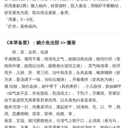
药用麦麸2两）撒入锅内，候冒烟时，投入僵虫，用锅铲不断翻动，
炒至黄色为度。取出筛去麦麸，备用。
『用量』3～9克。
『贮存』装铁箱内。
《本草备要》
：
鳞介鱼虫部
>> 僵蚕
轻，宣，去风，化痰
辛咸微温。僵而不腐，得清化之气，故能治风化痰，散结行经（蚕
病风作僵，故因以治风，能散相火逆结之痰）。其气味俱薄，轻浮
而升，入肺、肝、胃三经。治中风失音，头风齿痛，喉痹咽肿（炒
为末，姜汤调下一钱，当吐出顽痰），丹毒瘙痒（皆风热为病），
瘰 结核，痰疟血病，崩中带下（风热乘肝），小儿惊疳，肤如鳞甲
（由气血不足，亦名胎垢，煎汤浴之）。下乳汁，灭瘢痕。苦诸症
由于血虚而无风寒客邪者勿用。以头蚕色白条直者良。
糯米泔浸一日，待桑涎浮出，漉起焙干，拭净肉、毛、口、甲，捣
用。恶桑螵蛸、茯苓、茯神、桔梗、萆 。
蚕茧，甘温。能泻膀胱相火，引清气上朝于口，止消渴（蚕与马，
并属午，为离，主心。作茧退藏之际，故缲丝汤饮之，能抑心火而