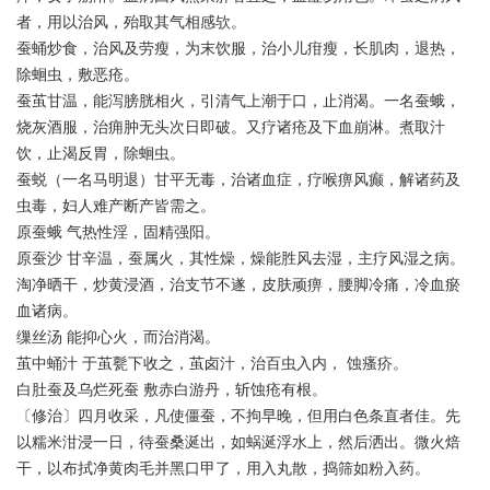
者，用以治风，殆取其气相感欤。
蚕蛹炒食，治风及劳瘦，为末饮服，治小儿疳瘦，长肌肉，退热，
除蛔虫，敷恶疮。
蚕茧甘温，能泻膀胱相火，引清气上潮于口，止消渴。一名蚕蛾，
烧灰酒服，治痈肿无头次日即破。又疗诸疮及下血崩淋。煮取汁
饮，止渴反胃，除蛔虫。
蚕蜕（一名马明退）甘平无毒，治诸血症，疗喉痹风癫，解诸药及
虫毒，妇人难产断产皆需之。
原蚕蛾 气热性淫，固精强阳。
原蚕沙 甘辛温，蚕属火，其性燥，燥能胜风去湿，主疗风湿之病。
淘净晒干，炒黄浸酒，治支节不遂，皮肤顽痹，腰脚冷痛，冷血瘀
血诸病。
缫丝汤 能抑心火，而治消渴。
茧中蛹汁 于茧甏下收之，茧卤汁，治百虫入内， 蚀瘙疥。
白肚蚕及乌烂死蚕 敷赤白游丹，斩蚀疮有根。
〔修治〕四月收采，凡使僵蚕，不拘早晚，但用白色条直者佳。先
以糯米泔浸一日，待蚕桑涎出，如蜗涎浮水上，然后洒出。微火焙
干，以布拭净黄肉毛并黑口甲了，用入丸散，捣筛如粉入药。