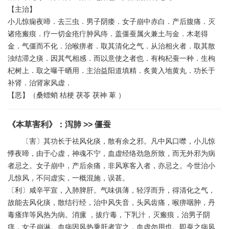
【主治】
小儿惊痫夜啼．去三虫．男子阴痿．女子崩中赤白．产后腹痛．灭
诸疮瘢痕．疗一切金疮疔肿风痔．盖僵蚕属火兼土与金．木老得
金．气僵而不化．治喉痹者．取其清化之气．从治相火者．取其散
浊结滞之痰．因其气相感．而以意使之者也．有枸杞蚕一种．生枸
杞树上．取之曝干晒用．主治益阳道填精．炙黄入地黄丸．功长于
补肾．治肾家风虚．
【恶】（桑螵蛸 桔梗 茯苓 茯神 萆 ）
《本草害利》
：
泻肺
>> 僵蚕
〔害〕其功长于祛风化痰，散有余之邪。凡中风口噤，小儿惊
悸夜啼，由于心虚，神魂不宁，血虚经络劲急所致，而无外邪为病
者忌之。女子崩中，产后余痛，非风寒客入者，亦忌之。今世治小
儿惊风，不问虚实，一概混施，误甚。
〔利〕咸辛平宣，入肺脾肝。气味俱薄，轻浮而升，得清化之气，
故能去风化痰，散结行经，治中风失音，头风齿痛，喉痹咽肿，丹
毒瘙痒等风热为病。消瘰 ，拔疔毒，下乳汁，灭瘢痕，治男子阴
痒，女子崩淋。血病因风热乘肝者宜之，血虚勿用也。即蚕之病风