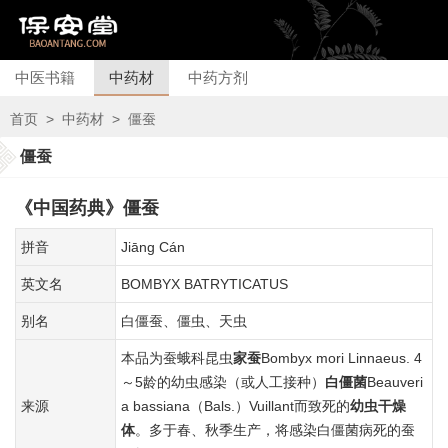
中医书籍
中药材
中药方剂
首页
>
中药材
>
僵蚕
僵蚕
《中国药典》僵蚕
拼音
Jiānɡ Cán
英文名
BOMBYX BATRYTICATUS
别名
白僵蚕、僵虫、天虫
本品为蚕蛾科昆虫
家蚕
Bombyx mori Linnaeus. 4
～5龄的幼虫感染（或人工接种）
白僵菌
Beauveri
来源
a bassiana（Bals.）Vuillant而致死的
幼虫干燥
体
。多于春、秋季生产，将感染白僵菌病死的蚕