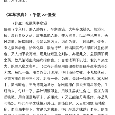
他，为末涂之。
《本草求真》
：
平散
>> 僵蚕
（卵生）祛散风寒痰湿
僵蚕（专入肝。兼入肺胃）。辛寒微温。大率多属祛风。燥湿化
痰。温行血脉之品。故书载能入肝。兼入肺胃。以治中风失音。头
风齿痛。喉痹咽肿。是皆风寒内入。结而为痰。（时珍曰。僵蚕。
蚕之病风者也。治风化痰。散结行经。所谓因其气相感而以意使者
也。又人指甲软薄者。用此烧烟熏之则浓。亦是此义。盖厥阴阳明
之药。故又治诸血病疟病疳病也。）合姜汤调下以吐。假其辛热之
力。以除风痰之害耳。（仁存开关散用白僵蚕炒白矾半生半烧等分
为末。每以一钱。用自然姜汁调灌。得吐顽痰立效。小儿加薄荷。
圣惠方用白僵蚕三七枚。乳香一分。为末。每以一钱烧烟。熏入喉
中。涎出即愈。王氏博济如圣散。治喉痹用白僵蚕天南星等分。生
研为末。每服一字。姜汁调灌即愈。后以生姜炙过含之。怪症方酒
后咳嗽。用白僵蚕焙研末。茶服效。）又云能治丹毒瘙痒。亦是风
与热炽。得此辛平之味拔邪外出。则热自解。又云能治瘰 结核痰
疟。血病崩中带下。亦是风木乘肝。得此辛温之味以行血脉。则血