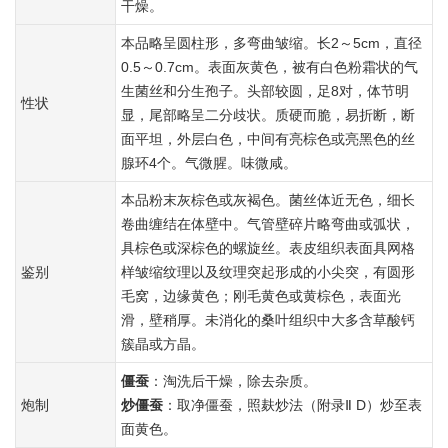
干燥。
本品略呈圆柱形，多弯曲皱缩。长2～5cm，直径
0.5～0.7cm。表面灰黄色，被有白色粉霜状的气
生菌丝和分生孢子。头部较圆，足8对，体节明
性状
显，尾部略呈二分歧状。质硬而脆，易折断，断
面平坦，外层白色，中间有亮棕色或亮黑色的丝
腺环4个。气微腥。味微咸。
本品粉末灰棕色或灰褐色。菌丝体近无色，细长
卷曲缠结在体壁中。气管壁碎片略弯曲或弧状，
具棕色或深棕色的螺旋丝。表皮组织表面具网格
鉴别
样皱缩纹理以及纹理突起形成的小尖突，有圆形
毛窝，边缘黄色；刚毛黄色或黄棕色，表面光
滑，壁稍厚。未消化的桑叶组织中大多含草酸钙
簇晶或方晶。
僵蚕
：淘洗后干燥，除去杂质。
炮制
炒僵蚕
：取净僵蚕，照麸炒法（附录Ⅱ D）炒至表
面黄色。