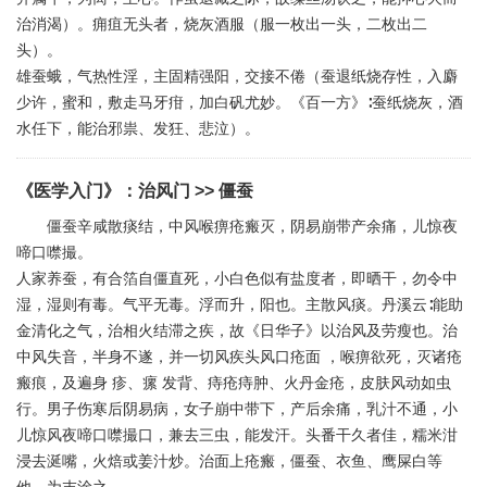
治消渴）。痈疽无头者，烧灰酒服（服一枚出一头，二枚出二
头）。
雄蚕蛾，气热性淫，主固精强阳，交接不倦（蚕退纸烧存性，入麝
少许，蜜和，敷走马牙疳，加白矾尤妙。《百一方》∶蚕纸烧灰，酒
水任下，能治邪祟、发狂、悲泣）。
《医学入门》
：
治风门
>> 僵蚕
僵蚕辛咸散痰结，中风喉痹疮瘢灭，阴易崩带产余痛，儿惊夜
啼口噤撮。
人家养蚕，有合箔自僵直死，小白色似有盐度者，即晒干，勿令中
湿，湿则有毒。气平无毒。浮而升，阳也。主散风痰。丹溪云∶能助
金清化之气，治相火结滞之疾，故《日华子》以治风及劳瘦也。治
中风失音，半身不遂，并一切风疾头风口疮面 ，喉痹欲死，灭诸疮
瘢痕，及遍身 疹、瘰 发背、痔疮痔肿、火丹金疮，皮肤风动如虫
行。男子伤寒后阴易病，女子崩中带下，产后余痛，乳汁不通，小
儿惊风夜啼口噤撮口，兼去三虫，能发汗。头番干久者佳，糯米泔
浸去涎嘴，火焙或姜汁炒。治面上疮瘢，僵蚕、衣鱼、鹰屎白等