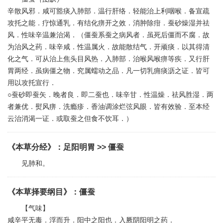
辛散风邪．咸可豁痰入肺部．温行肝络．轻能治上利咽喉．备宣疏
攻托之能．疗惊通乳．有结化痹开之效．消肿除疳．蚕砂燥湿并祛
风．性味辛温兼治渴．（僵蚕系蚕之病风者．虽死后僵而不腐．故
为治风之药．味辛咸．性温属火．故能散结气．开顽痰．以其得清
化之气．可从治上焦头目风热．入肺部．治喉风喉痹等疾．又行肝
胃两经．虽病僵之物．究属蠕动之品．凡一切乳痈痰沥之证．皆可
用以攻托宣行．
○蚕砂即蚕矢．晚者良．即二蚕也．味辛甘．性温燥．祛风胜湿．两
者兼优．熨风痹．洗瘾疹．香油调涂烂弦风眼．皆有效验．至本经
云治消渴一证．或取蚕之但食不饮耳．）
《本草分经》
：
足阳明胃
>> 僵蚕
见肺和。
《本草择要纲目》
：
僵蚕
【气味】
咸辛平无毒．浮而升．阳中之阳也．入厥阴阳明之药．