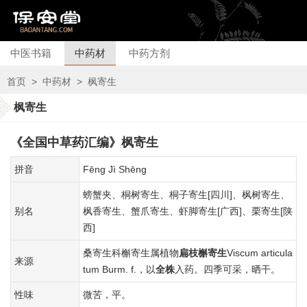
中医书籍
中药材
中药方剂
首页
>
中药材
>
枫寄生
枫寄生
《全国中草药汇编》枫寄生
拼音
Fēnɡ Jì Shēnɡ
螃蟹夹、桐树寄生、桐子寄生[四川]、枫树寄生、
别名
枫香寄生、蟹爪寄生、虾脚寄生[广西]、栗寄生[陕
西]
桑寄生科槲寄生属植物
扁枝槲寄生
Viscum articula
来源
tum Burm. f.，以
全株
入药。四季可采，晒干。
性味
微苦，平。