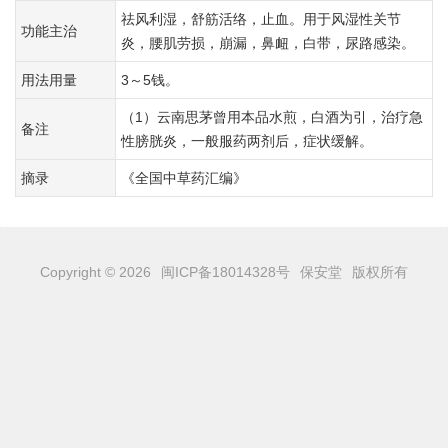
祛风利湿，舒筋活络，止血。用于风湿性关节
功能主治
炎，腰肌劳损，崩漏，鼻衄，白带，尿路感染。
用法用量
3～5钱。
（1）云南思茅曾用本品水煎，白酒为引，治疗急
备注
性膀胱炎，一般服药两剂后，症状缓解。
摘录
《全国中草药汇编》
Copyright © 2026
闽ICP备18014328号
保安堂
版权所有