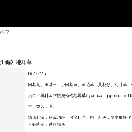
地耳草
汇编》地耳草
Dì ěr Cǎo
田基黄、田基王、小田基黄、黄花草、黄花仔、对叶草、
为金丝桃科金丝桃属植物
地耳草
Hypericum japonicum T
甘、微苦，凉。
清热利湿，解毒消肿，散瘀止痛。用于肝炎，早期肝硬化
毒蛇咬伤，跌打损伤。