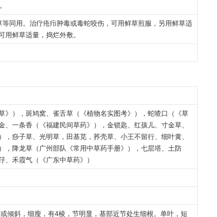
处。
草等同用。治疗疮疖肿毒或毒蛇咬伤，可用鲜草煎服，另用鲜草适
可用鲜草适量，捣烂外敷。
草》），斑鸠窝、雀舌草（《植物名实图考》），蛇喳口（《草
金、一条香（《福建民间草药》），金锁匙、红孩儿、寸金草、
），痧子草、光明草，田基苋，荞壳草、小王不留行、细叶黄、
），降龙草（广州部队《常用中草药手册》），七层塔、土防
仔、禾霞气（《广东中草药》）
，或倾斜，细瘦，有4棱，节明显，基部近节处生细根。单叶，短