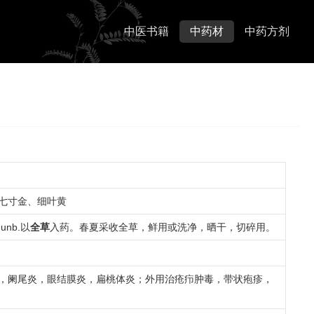
中医书籍
中药材
中药方剂
七寸金、细叶黄
hunb.以
全草
入药。春夏采收全草，鲜用或洗净，晒干，切碎用。
，阑尾炎，眼结膜炎，扁桃体炎；外用治疮疖肿毒，带状疱疹，