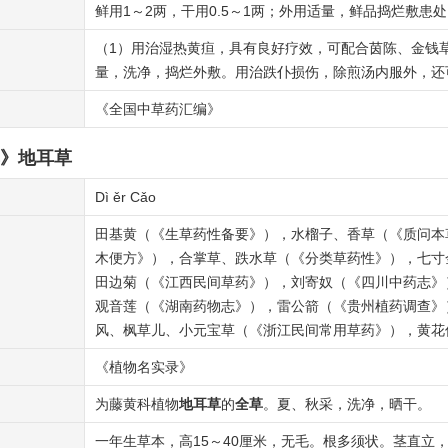
鲜用1～2两，干用0.5～1两；外用适量，鲜品捣烂敷患
（1）用治湿热黄疸，具有良好疗效，可配合茵陈、金钱
量，洗净，捣烂外敷。用治跌仆损伤，除煎汤内服外，还
《全国中草药汇编》
》地耳草
Dì ěr Cǎo
田基黄（《生草药性备要》），水榴子、香草（《质问本
木便方》），合掌草、跌水草（《分类草药性》），七寸
田边菊（《江西民间草药》），刘寄奴（《四川中药志》
观音莲（《湖南药物志》），雷公箭（《贵州植药调查》
风、枫草儿、小元宝草（《浙江民间常用草药》），黄花
《植物名实录》
为藤黄科植物
地耳草
的
全草
。夏、秋采，洗净，晒干。
一年生草本，高15～40厘米，无毛。根多须状。茎直立